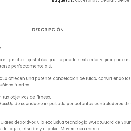
Etiquetas:
accesorios
,
celular
,
delive
DESCRIPCIÓN
o
os con ganchos ajustables que se pueden extender y girar para u
ptarse perfectamente a ti.
20 ofrecen una potente cancelación de ruido, convirtiendo los 
uñidos fuertes.
tus objetivos de fitness.
BassUp de soundcore impulsada por potentes controladores diná
culares deportivos y la exclusiva tecnología SweatGuard de Soun
el agua, el sudor y el polvo. Moverse sin miedo.