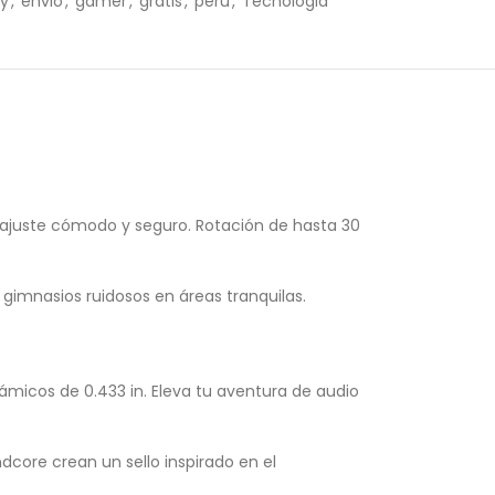
ry
,
envio
,
gamer
,
gratis
,
peru
,
Tecnologia
n ajuste cómodo y seguro. Rotación de hasta 30
gimnasios ruidosos en áreas tranquilas.
micos de 0.433 in. Eleva tu aventura de audio
dcore crean un sello inspirado en el