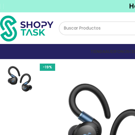
H
TIENDA
AUDIFONOS
CE
-19%