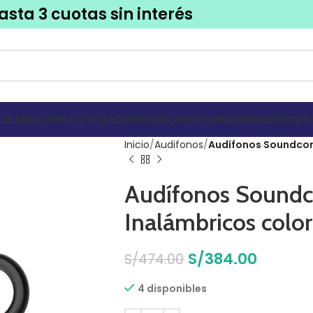
asta 3 cuotas sin interés
LULARES
COMPUTO
TECLADOS
MOUSE
LAPTOPS
SMARTWATCH
MONITO
Inicio
Audifonos
Audífonos Soundcor
Audífonos Soundc
Inalámbricos colo
S/
384.00
S/
474.00
4 disponibles