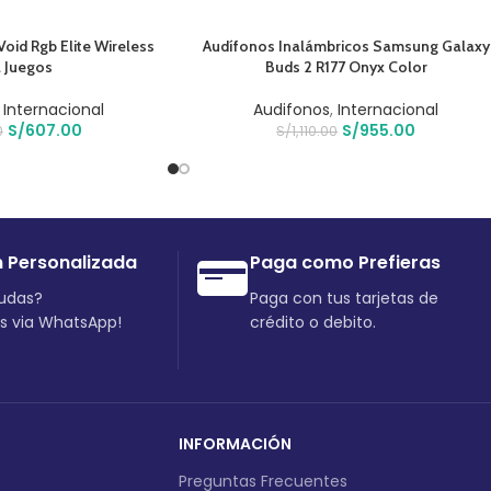
O
AÑADIR AL CARRITO
Void Rgb Elite Wireless
Audífonos Inalámbricos Samsung Galaxy
 Juegos
Buds 2 R177 Onyx Color
,
Internacional
Audifonos
,
Internacional
S/
607.00
S/
955.00
0
S/
1,110.00
n Personalizada
Paga como Prefieras
dudas?
Paga con tus tarjetas de
os via WhatsApp!
crédito o debito.
INFORMACIÓN
Preguntas Frecuentes