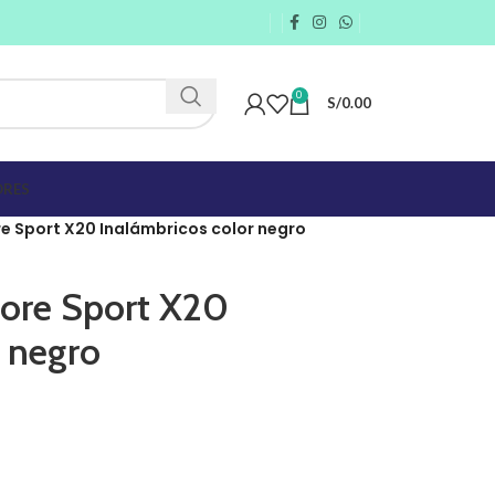
0
S/
0.00
RES
e Sport X20 Inalámbricos color negro
ore Sport X20
r negro