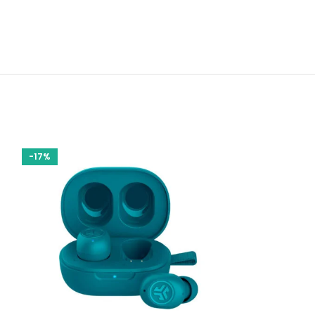
-17%
-13%