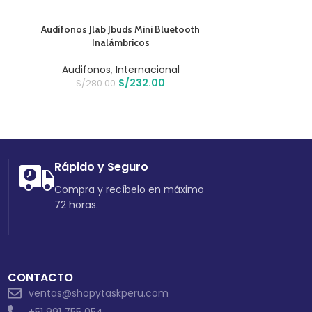
AÑADIR AL CARRITO
AÑADIR AL CARR
Audífonos Jlab Jbuds Mini Bluetooth
Disco Duro Ext
Inalámbricos
Almacenam
Audifonos
,
Internacional
S/
84
S/
232.00
S/
280.00
Rápido y Seguro
Compra y recíbelo en máximo
72 horas.
CONTACTO
ventas@shopytaskperu.com