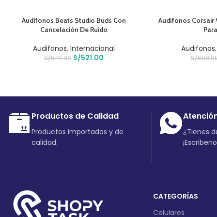
AÑADIR AL CARRITO
AÑADIR AL CARRIT
Audífonos Beats Studio Buds Con
Audífonos Corsair 
Cancelación De Ruido
Para
Audifonos
,
Internacional
Audifonos
S/
521.00
S/
579.00
S/
698.0
Productos de Calidad
Atenció
Productos importados y de
¿Tienes 
calidad.
¡Escriben
CATEGORÍAS
Celulares