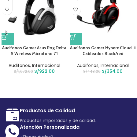
Audifonos Gamer Asus Rog Delta
Audífonos Gamer Hyperx Cloud Iii
S Wireless Microfono 7.1
Cableados Black/red
Audifonos
,
Internacional
Audifonos
,
Internacional
S/
922.00
S/
354.00
S/
1,072.00
S/
443.00
Productos de Calidad
Productos importados y de calidad.
Atención Personalizada