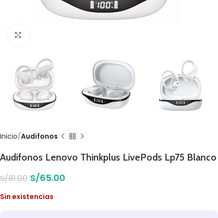
Click to enlarge
Inicio
Audifonos
Audifonos Lenovo Thinkplus LivePods Lp75 Blanco
S/
65.00
S/
81.00
Sin existencias