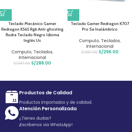
Teclado Mecánico Gamer
Teclado Gamer Redragon K707
Redragon K565 Rgb Anti-ghosting
Pro Se Inalámbrico
Rudra Teclado Negro Idioma
Inglés Us
Computo
,
Teclados
,
Internacional
Computo
,
Teclados
,
S/
296.00
S/
357.00
Internacional
S/
288.00
S/
347.00
Productos de Calidad
Productos importados y de calidad.
Atención Personalizada
¿Tienes dudas?
¡Escribenos via WhatsApp!