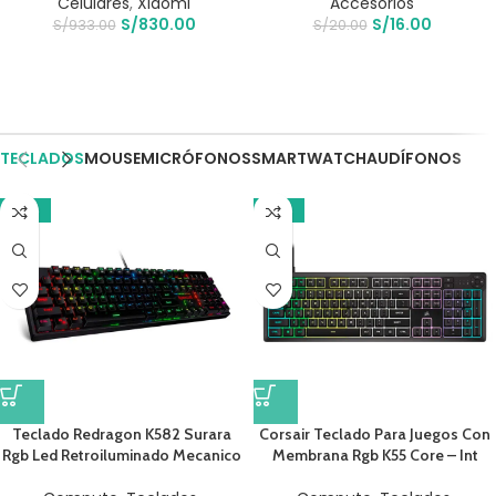
Celulares
,
Xiaomi
Accesorios
S/
830.00
S/
16.00
S/
933.00
S/
20.00
TECLADOS
MOUSE
MICRÓFONOS
SMARTWATCH
AUDÍFONOS
-19%
-17%
Teclado Redragon K582 Surara
Corsair Teclado Para Juegos Con
Rgb Led Retroiluminado Mecanico
Membrana Rgb K55 Core – Int