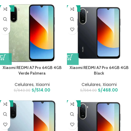
-20%
-17%
Xiaomi REDMI A7 Pro 64GB 4GB
Xiaomi REDMI A7 Pro 64GB 4GB
Verde Palmera
Black
Celulares
,
Xiaomi
Celulares
,
Xiaomi
S/
514.00
S/
468.00
S/
643.00
S/
564.00
-13%
-14%