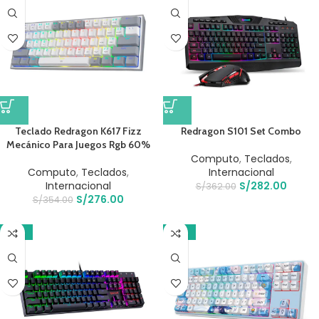
Teclado Redragon K617 Fizz
Redragon S101 Set Combo
Mecánico Para Juegos Rgb 60%
Computo
,
Teclados
,
Computo
,
Teclados
,
Internacional
Internacional
S/
282.00
S/
362.00
S/
276.00
S/
354.00
-17%
-17%