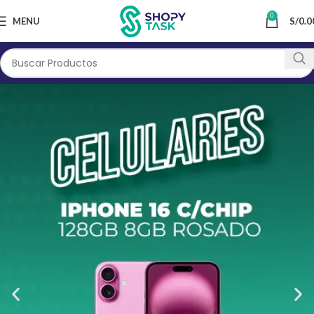
0
MENU
S/
0.0