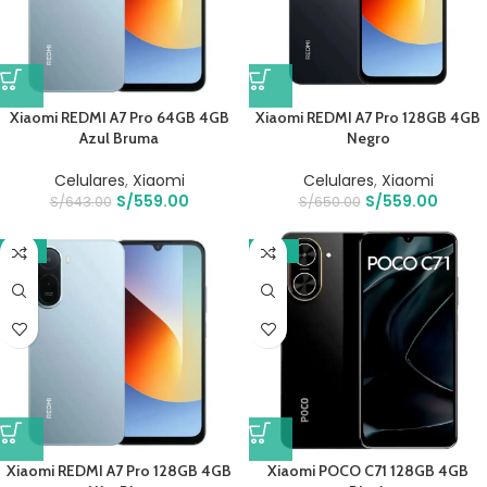
Xiaomi REDMI A7 Pro 64GB 4GB
Xiaomi REDMI A7 Pro 128GB 4GB
Azul Bruma
Negro
Celulares
,
Xiaomi
Celulares
,
Xiaomi
S/
559.00
S/
559.00
S/
643.00
S/
650.00
-11%
-17%
Xiaomi REDMI A7 Pro 128GB 4GB
Xiaomi POCO C71 128GB 4GB