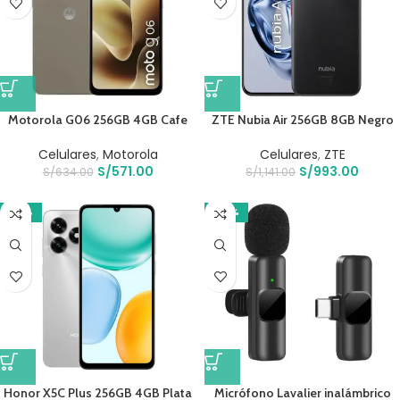
Motorola G06 256GB 4GB Cafe
ZTE Nubia Air 256GB 8GB Negro
Celulares
,
Motorola
Celulares
,
ZTE
S/
571.00
S/
993.00
S/
634.00
S/
1,141.00
-14%
-22%
Honor X5C Plus 256GB 4GB Plata
Micrófono Lavalier inalámbrico