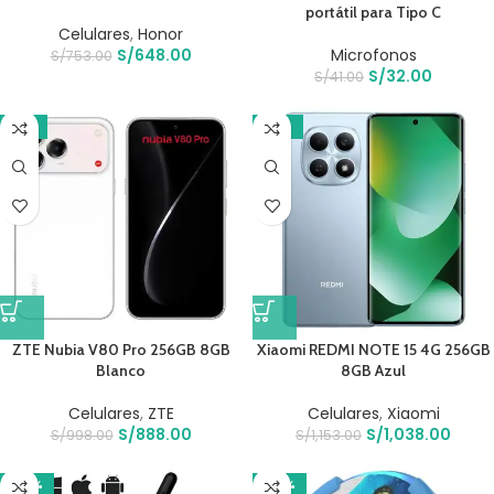
portátil para Tipo C
Celulares
,
Honor
S/
648.00
Microfonos
S/
753.00
S/
32.00
S/
41.00
-11%
-10%
ZTE Nubia V80 Pro 256GB 8GB
Xiaomi REDMI NOTE 15 4G 256GB
Blanco
8GB Azul
Celulares
,
ZTE
Celulares
,
Xiaomi
S/
888.00
S/
1,038.00
S/
998.00
S/
1,153.00
-22%
-20%