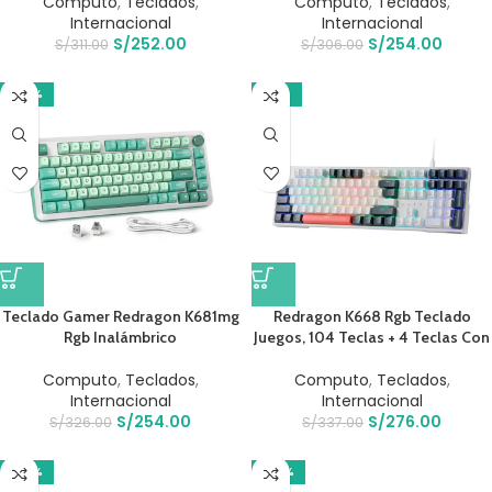
Computo
,
Teclados
,
Computo
,
Teclados
,
Internacional
Internacional
S/
252.00
S/
254.00
S/
311.00
S/
306.00
-22%
-18%
Teclado Gamer Redragon K681mg
Redragon K668 Rgb Teclado
Rgb Inalámbrico
Juegos, 104 Teclas + 4 Teclas Con
Computo
,
Teclados
,
Computo
,
Teclados
,
Internacional
Internacional
S/
254.00
S/
276.00
S/
326.00
S/
337.00
-22%
-22%