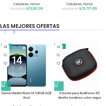
Celulares
,
Honor
Celulares
,
Honor
S/
3,611.00
S/
3,717.00
S/
4,012.00
S/
4,224.00
LAS MEJORES OFERTAS
-11%
-20%
Xiaomi Redmi Note 14 128GB 6GB
Estuche para Audifonos KZ
Azul
diseño moderno color negro