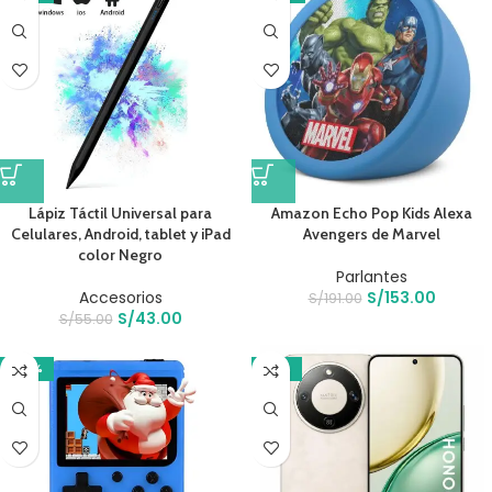
Lápiz Táctil Universal para
Amazon Echo Pop Kids Alexa
Celulares, Android, tablet y iPad
Avengers de Marvel
color Negro
Parlantes
Accesorios
S/
153.00
S/
191.00
S/
43.00
S/
55.00
-22%
-12%