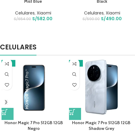
Mist Blue
Black
Celulares
,
Xiaomi
Celulares
,
Xiaomi
S/
582.00
S/
490.00
S/
654.00
S/
590.00
CELULARES
-10%
-12%
Honor Magic 7 Pro 512GB 12GB
Honor Magic 7 Pro 512GB 12GB
Negro
Shadow Grey