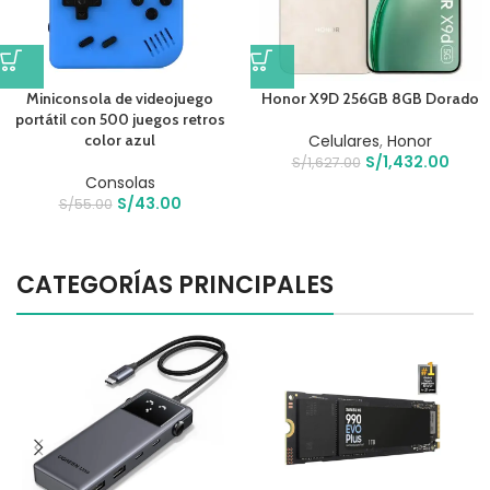
Miniconsola de videojuego
Honor X9D 256GB 8GB Dorado
portátil con 500 juegos retros
color azul
Celulares
,
Honor
S/
1,432.00
S/
1,627.00
Consolas
S/
43.00
S/
55.00
CATEGORÍAS PRINCIPALES