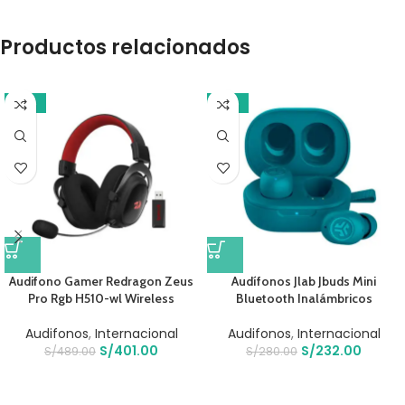
Productos relacionados
-18%
-17%
Audifono Gamer Redragon Zeus
Audífonos Jlab Jbuds Mini
Pro Rgb H510-wl Wireless
Bluetooth Inalámbricos
Audifonos
,
Internacional
Audifonos
,
Internacional
S/
401.00
S/
232.00
S/
489.00
S/
280.00