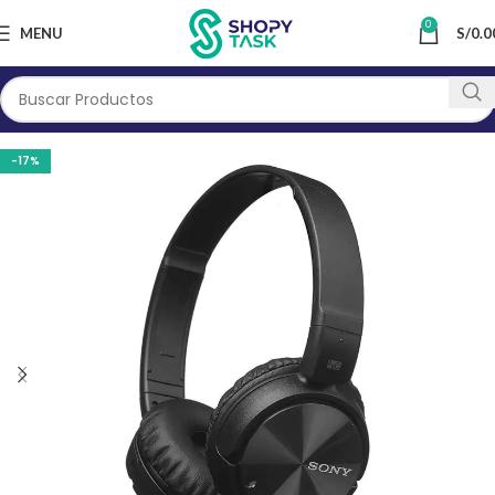
0
MENU
S/
0.0
-17%