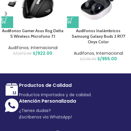
Audifonos Gamer Asus Rog Delta
Audífonos Inalámbricos
S Wireless Microfono 7.1
Samsung Galaxy Buds 2 R177
Onyx Color
Audifonos
,
Internacional
S/
922.00
Audifonos
,
Internacional
S/
1,072.00
S/
955.00
S/
1,110.00
Productos de Calidad
Productos importados y de calidad.
Atención Personalizada
¿Tienes dudas?
¡Escribenos via WhatsApp!