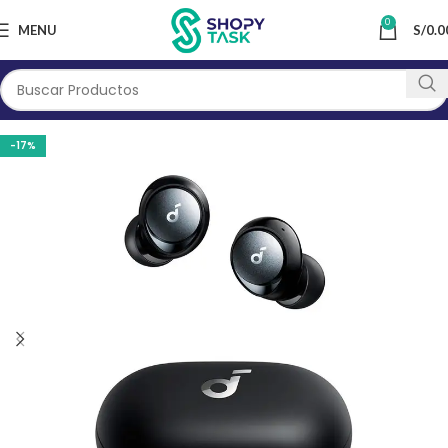
0
MENU
S/
0.0
-17%