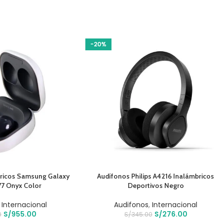
-20%
O
AÑADIR AL CARRITO
ricos Samsung Galaxy
Audífonos Philips A4216 Inalámbricos
77 Onyx Color
Deportivos Negro
,
Internacional
Audifonos
,
Internacional
S/
955.00
S/
276.00
0
S/
345.00