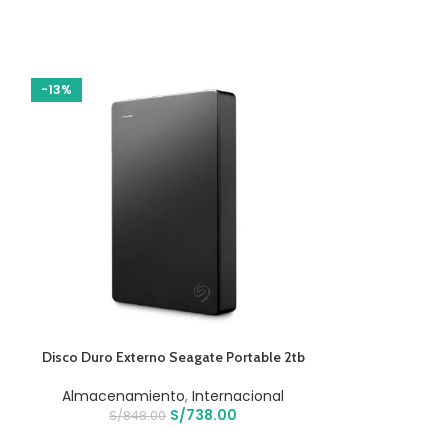
-13%
-18%
AÑADIR AL CARRITO
AÑADIR AL CARR
Disco Duro Externo Seagate Portable 2tb
Procesador Gam
100000457box 
Almacenamiento
,
Internacional
S/
738.00
Computo
,
Pr
S/
848.00
S/
54