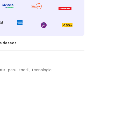
de deseos
atis
,
peru
,
tactil
,
Tecnologia