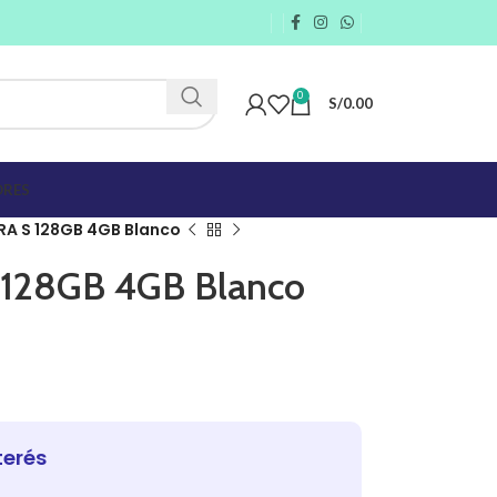
0
S/
0.00
RES
RA S 128GB 4GB Blanco
 128GB 4GB Blanco
terés