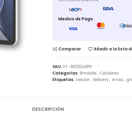
Medios de Pago
Comparar
Añadir a la lista 
SKU:
ST-38211249PE
Categorías:
Bmobile
,
Celulares
Etiquetas:
celular
,
delivery
,
envio
,
gr
DESCRIPCIÓN