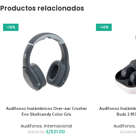
Productos relacionados
-10%
-14%
AÑADIR AL CARRITO
AÑADIR AL CARRIT
Audífonos Inalámbricos Over-ear Crusher
Audífonos Inalámb
Evo Skullcandy Color Gris
Buds 2 R1
Audifonos
,
Internacional
Audifonos
S/
521.00
S/
579.00
S/
1,110.0