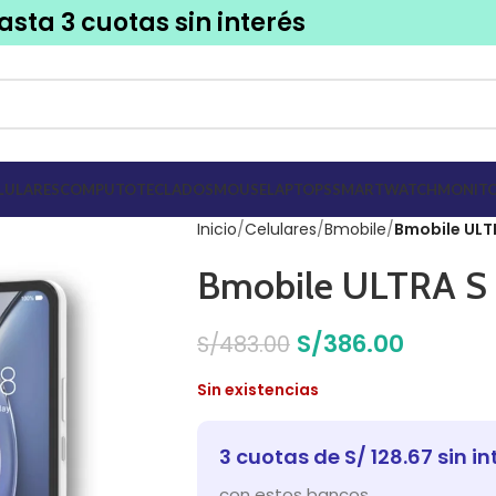
asta 3 cuotas sin interés
LULARES
COMPUTO
TECLADOS
MOUSE
LAPTOPS
SMARTWATCH
MONITO
Inicio
Celulares
Bmobile
Bmobile ULT
Bmobile ULTRA S
S/
386.00
S/
483.00
Sin existencias
3 cuotas de S/ 128.67 sin in
con estos bancos