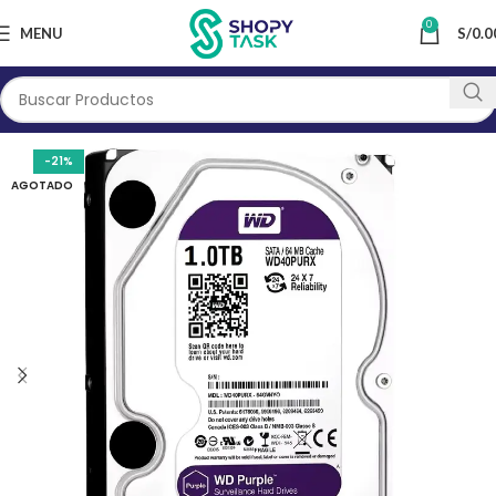
0
MENU
S/
0.0
-21%
AGOTADO