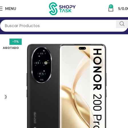
0
MENU
S/
0.0
-11%
AGOTADO