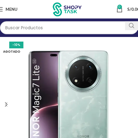
0
MENU
S/
0.0
-10%
AGOTADO