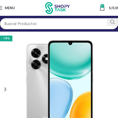
0
MENU
S/
0.0
-14%