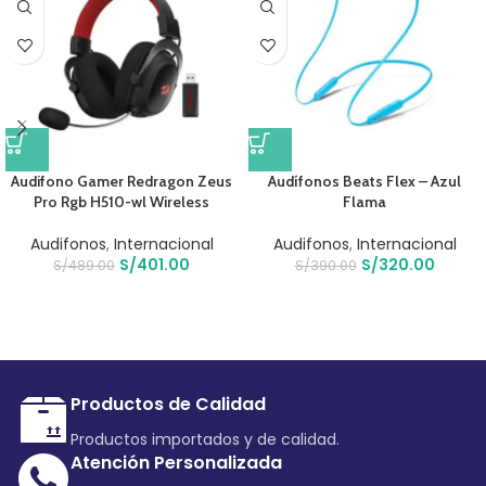
Audifono Gamer Redragon Zeus
Audífonos Beats Flex – Azul
Pro Rgb H510-wl Wireless
Flama
Audifonos
,
Internacional
Audifonos
,
Internacional
S/
401.00
S/
320.00
S/
489.00
S/
390.00
Productos de Calidad
Productos importados y de calidad.
Atención Personalizada