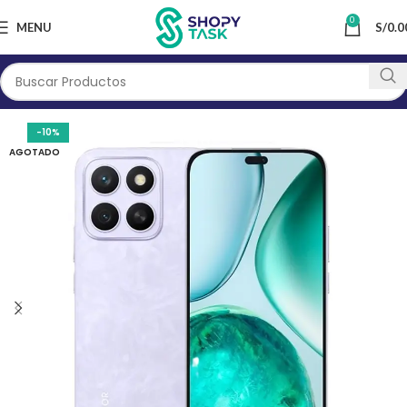
0
MENU
S/
0.0
-10%
AGOTADO