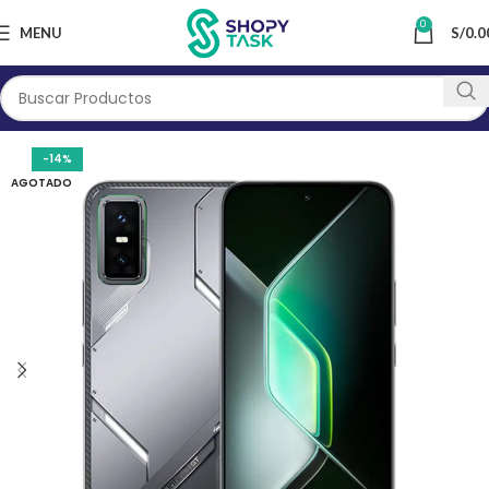
0
MENU
S/
0.0
-14%
AGOTADO