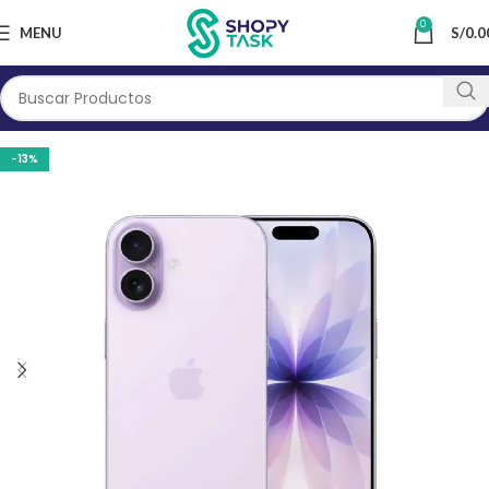
0
MENU
S/
0.0
-13%