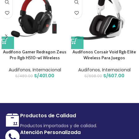
Audifono Gamer Redragon Zeus
Audífonos Corsair Void Rgb Elite
Pro Rgb H510-wl Wireless
Wireless Para Juegos
Audifonos
,
Internacional
Audifonos
,
Internacional
S/
401.00
S/
607.00
S/
489.00
S/
698.00
Productos de Calidad
Productos importados y de calidad.
Atención Personalizada