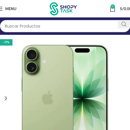
0
MENU
S/
0.0
-11%