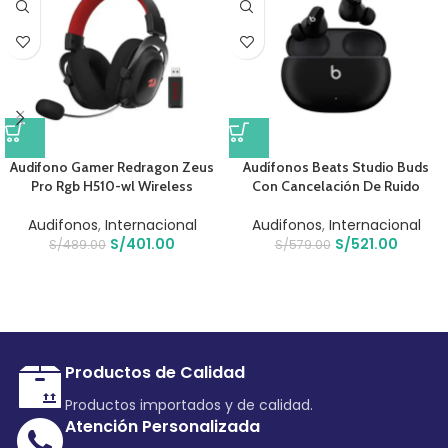
Audifono Gamer Redragon Zeus
Audífonos Beats Studio Buds
Pro Rgb H510-wl Wireless
Con Cancelación De Ruido
Audifonos
,
Internacional
Audifonos
,
Internacional
S/
401.00
S/
521.00
S/
489.00
S/
579.00
Productos de Calidad
Productos importados y de calidad.
Atención Personalizada