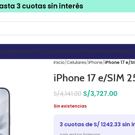
asta 3 cuotas sin interés
LULARES
COMPUTO
TECLADOS
MOUSE
LAPTOPS
SMARTWATCH
MONITO
Inicio
Celulares
iPhone
iPhone 17 e/
iPhone 17 e/SIM 
S/
3,727.00
S/
4,141.00
Sin existencias
3 cuotas de S/ 1242.33 sin i
con estos bancos