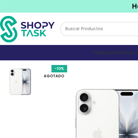
H
TIENDA
AUDIFONOS
CE
-10%
AGOTADO