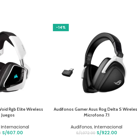
-14%
O
AÑADIR AL CARRITO
Void Rgb Elite Wireless
Audifonos Gamer Asus Rog Delta S Wirele
 Juegos
Microfono 7.1
,
Internacional
Audifonos
,
Internacional
S/
607.00
S/
922.00
0
S/
1,072.00