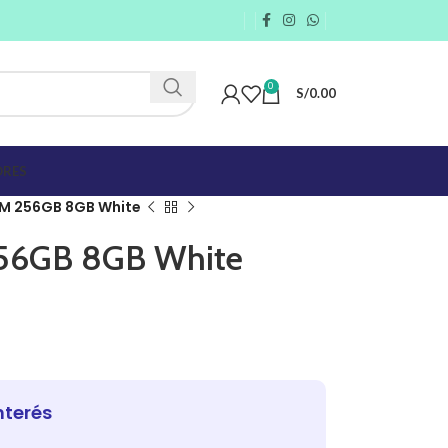
0
S/
0.00
RES
SIM 256GB 8GB White
256GB 8GB White
nterés