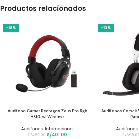
Productos relacionados
-18%
-13%
AÑADIR AL CARRITO
AÑADIR AL CARRIT
Audifono Gamer Redragon Zeus Pro Rgb
Audífonos Corsair 
H510-wl Wireless
Para
Audifonos
,
Internacional
Audifonos
S/
401.00
S/
489.00
S/
698.0