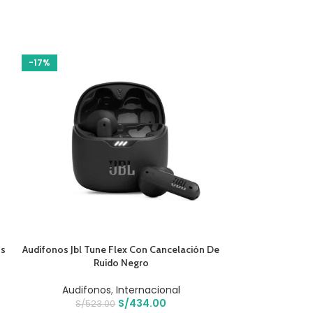
-17%
-20%
AÑADIR AL CARR
Audífonos Phi
Dep
Audifo
S/
34
AÑADIR AL CARRITO
ss
Audífonos Jbl Tune Flex Con Cancelación De
Ruido Negro
Audifonos
,
Internacional
S/
434.00
S/
523.00