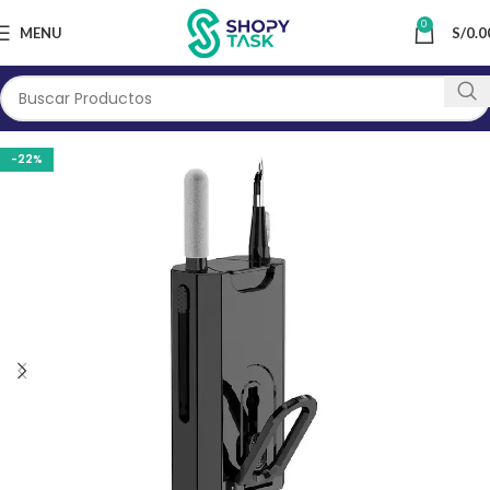
0
MENU
S/
0.0
-22%