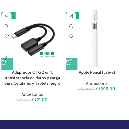
-22%
-21%
Adaptador OTG 2 en 1,
Apple Pencil (usb-c)
transferencia de datos y carga
para Celulares y Tablets negro
Accesorios
S/
395.00
S/
500.00
Accesorios
S/
21.00
S/
27.00