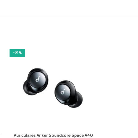
-21%
-11%
AÑADIR AL CARRITO
AÑADIR AL CARR
r
Auriculares Anker Soundcore Space A40
Cartuchos Hp 9