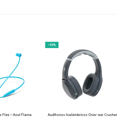
-10%
O
AÑADIR AL CARRITO
s Flex – Azul Flama
Audífonos Inalámbricos Over-ear Crushe