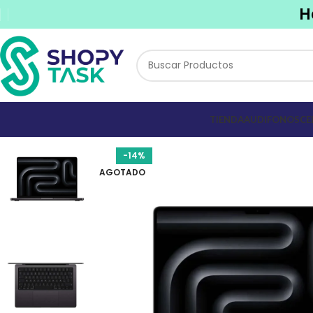
H
TIENDA
AUDIFONOS
CE
-14%
AGOTADO