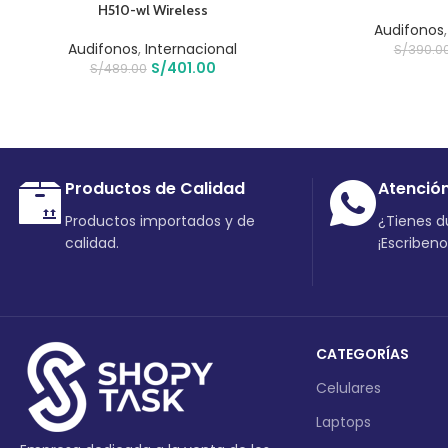
H510-wl Wireless
Audifonos
Audifonos
,
Internacional
S/
390.0
S/
401.00
S/
489.00
Productos de Calidad
Atenció
Productos importados y de
¿Tienes 
calidad.
¡Escriben
CATEGORÍAS
Celulares
Laptops