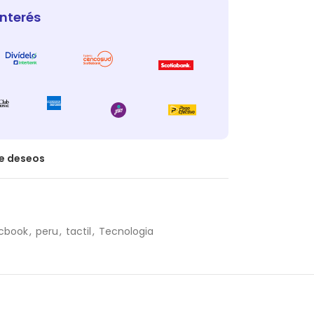
interés
de deseos
cbook
,
peru
,
tactil
,
Tecnologia