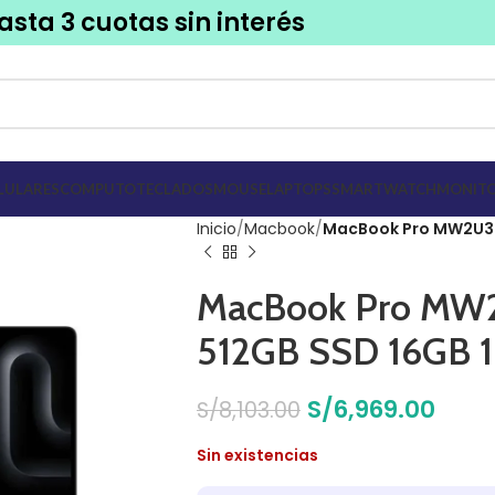
asta 3 cuotas sin interés
LULARES
COMPUTO
TECLADOS
MOUSE
LAPTOPS
SMARTWATCH
MONITO
Inicio
Macbook
MacBook Pro MW2U3LL
MacBook Pro MW2
512GB SSD 16GB 1
S/
6,969.00
S/
8,103.00
Sin existencias