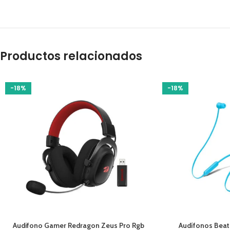
Productos relacionados
-18%
-18%
AÑADIR AL CARRITO
AÑADIR AL CARRIT
Audifono Gamer Redragon Zeus Pro Rgb
Audífonos Beat