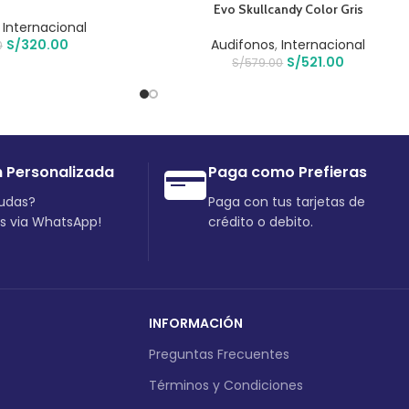
Evo Skullcandy Color Gris
,
Internacional
S/
320.00
Audifonos
,
Internacional
0
S/
521.00
S/
579.00
n Personalizada
Paga como Prefieras
dudas?
Paga con tus tarjetas de
os via WhatsApp!
crédito o debito.
INFORMACIÓN
Preguntas Frecuentes
Términos y Condiciones