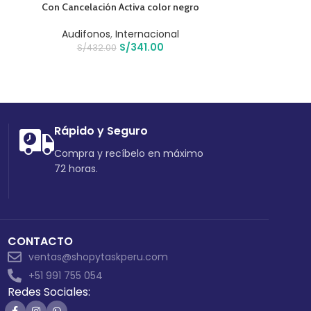
Con Cancelación Activa color negro
Amari
Audifonos
,
Internacional
Intern
S/
341.00
S/
432.00
S/
61
Rápido y Seguro
Compra y recíbelo en máximo
72 horas.
CONTACTO
ventas@shopytaskperu.com
+51 991 755 054
Redes Sociales: