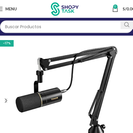
0
MENU
S/
0.0
-17%