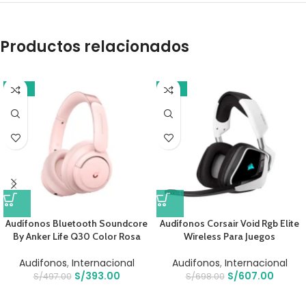
Productos relacionados
-21%
-13%
Audífonos Bluetooth Soundcore
Audífonos Corsair Void Rgb Elite
By Anker Life Q30 Color Rosa
Wireless Para Juegos
Audifonos
,
Internacional
Audifonos
,
Internacional
S/
393.00
S/
607.00
S/
497.00
S/
698.00