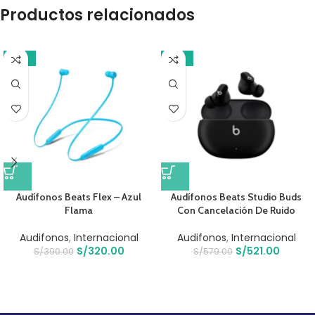
Productos relacionados
-18%
-10%
Audífonos Beats Flex – Azul
Audífonos Beats Studio Buds
Flama
Con Cancelación De Ruido
Audifonos
,
Internacional
Audifonos
,
Internacional
S/
320.00
S/
521.00
S/
390.00
S/
579.00