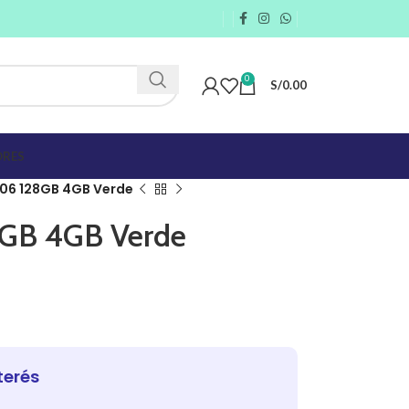
0
S/
0.00
RES
06 128GB 4GB Verde
8GB 4GB Verde
terés