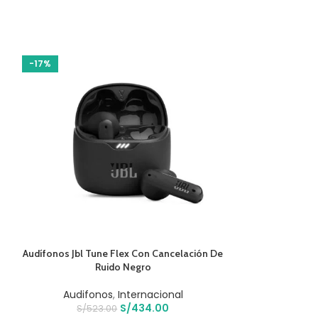
-17%
-17%
AÑADIR AL CARRITO
AÑADIR AL CARR
Audífonos Jbl Tune Flex Con Cancelación De
Audífonos Jl
Ruido Negro
I
Audifonos
,
Internacional
Audifo
S/
434.00
S/
523.00
S/
28