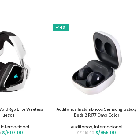
-14%
O
AÑADIR AL CARRITO
Void Rgb Elite Wireless
Audífonos Inalámbricos Samsung Galaxy
 Juegos
Buds 2 R177 Onyx Color
,
Internacional
Audifonos
,
Internacional
S/
607.00
S/
955.00
0
S/
1,110.00