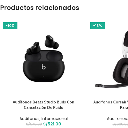
Productos relacionados
-10%
-13%
AÑADIR AL CARRITO
AÑADIR AL CARRIT
Audífonos Beats Studio Buds Con
Audífonos Corsair 
Cancelación De Ruido
Para
Audifonos
,
Internacional
Audifonos
S/
521.00
S/
579.00
S/
698.0