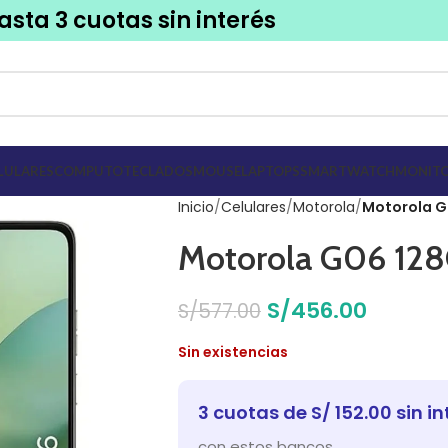
asta 3 cuotas sin interés
LULARES
COMPUTO
TECLADOS
MOUSE
LAPTOPS
SMARTWATCH
MONITO
Inicio
Celulares
Motorola
Motorola G
Motorola G06 12
S/
456.00
S/
577.00
Sin existencias
3 cuotas de S/ 152.00 sin in
con estos bancos