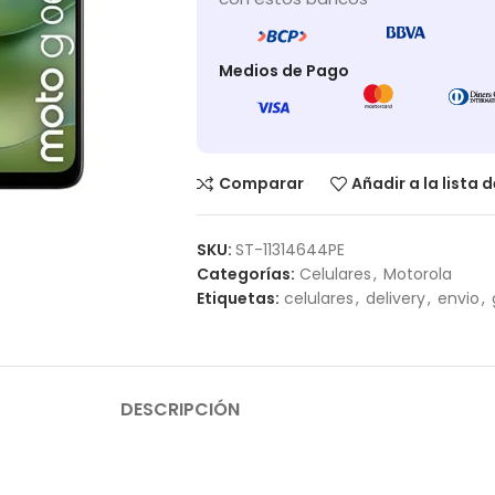
Medios de Pago
Comparar
Añadir a la lista 
SKU:
ST-11314644PE
Categorías:
Celulares
,
Motorola
Etiquetas:
celulares
,
delivery
,
envio
,
DESCRIPCIÓN