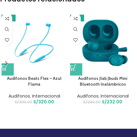
-18%
-17%
Audífonos Beats Flex – Azul
Audífonos Jlab Jbuds Mini
Flama
Bluetooth Inalámbricos
Audifonos
,
Internacional
Audifonos
,
Internacional
S/
320.00
S/
232.00
S/
390.00
S/
280.00