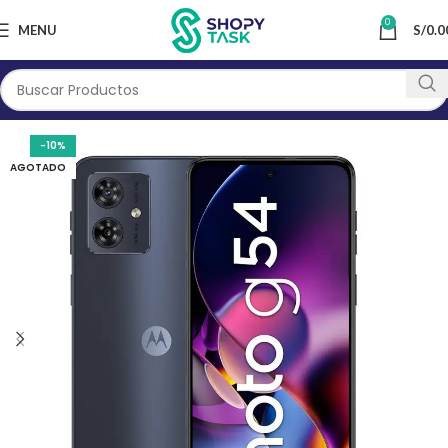
0
MENU
S/
0.0
-10%
AGOTADO