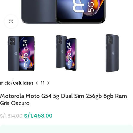
Click to enlarge
Inicio
Celulares
Motorola Moto G54 5g Dual Sim 256gb 8gb Ram
Gris Oscuro
S/
1,453.00
S/
1,614.00