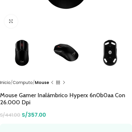
Click to enlarge
Inicio
Computo
Mouse
Mouse Gamer Inalámbrico Hyperx 6n0b0aa Con
26.000 Dpi
S/
357.00
S/
441.00