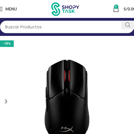
0
MENU
S/
0.0
-19%