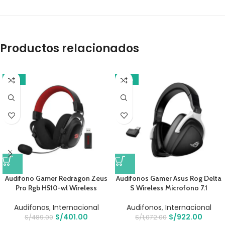
Productos relacionados
-18%
-14%
Audifono Gamer Redragon Zeus
Audifonos Gamer Asus Rog Delta
Pro Rgb H510-wl Wireless
S Wireless Microfono 7.1
Audifonos
,
Internacional
Audifonos
,
Internacional
S/
401.00
S/
922.00
S/
489.00
S/
1,072.00