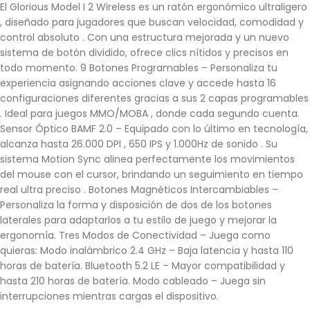
El Glorious Model I 2 Wireless es un ratón ergonómico ultraligero
, diseñado para jugadores que buscan velocidad, comodidad y
control absoluto . Con una estructura mejorada y un nuevo
sistema de botón dividido, ofrece clics nítidos y precisos en
todo momento. 9 Botones Programables – Personaliza tu
experiencia asignando acciones clave y accede hasta 16
configuraciones diferentes gracias a sus 2 capas programables
. Ideal para juegos MMO/MOBA , donde cada segundo cuenta.
Sensor Óptico BAMF 2.0 – Equipado con lo último en tecnología,
alcanza hasta 26.000 DPI , 650 IPS y 1.000Hz de sonido . Su
sistema Motion Sync alinea perfectamente los movimientos
del mouse con el cursor, brindando un seguimiento en tiempo
real ultra preciso . Botones Magnéticos Intercambiables –
Personaliza la forma y disposición de dos de los botones
laterales para adaptarlos a tu estilo de juego y mejorar la
ergonomía. Tres Modos de Conectividad – Juega como
quieras: Modo inalámbrico 2.4 GHz – Baja latencia y hasta 110
horas de batería. Bluetooth 5.2 LE – Mayor compatibilidad y
hasta 210 horas de batería. Modo cableado – Juega sin
interrupciones mientras cargas el dispositivo.