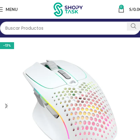
0
MENU
S/
0.0
-13%