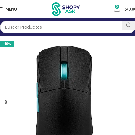
0
MENU
S/
0.0
-19%