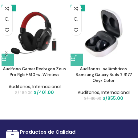
-18%
-14%
Audifono Gamer Redragon Zeus
Audífonos Inalámbricos
Pro Rgb H510-wl Wireless
Samsung Galaxy Buds 2 R177
Onyx Color
Audifonos
,
Internacional
S/
401.00
Audifonos
,
Internacional
S/
489.00
S/
955.00
S/
1,110.00
Productos de Calidad