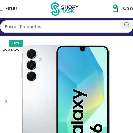
0
MENU
S/
0.0
-12%
AGOTADO