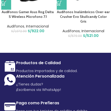
Audifonos Gamer Asus Rog Delta
Audífonos Inalámbricos Over-ear
S Wireless Microfono 7.1
Crusher Evo Skullcandy Color
Gris
Audifonos
,
Internacional
S/
922.00
Audifonos
,
Internacional
S/
1,072.00
S/
521.00
S/
579.00
Productos de Calidad
Productos importados y de calidad.
Atención Personalizada
¿Tienes dudas?
¡Escribenos via WhatsApp!
Paga como Prefieras