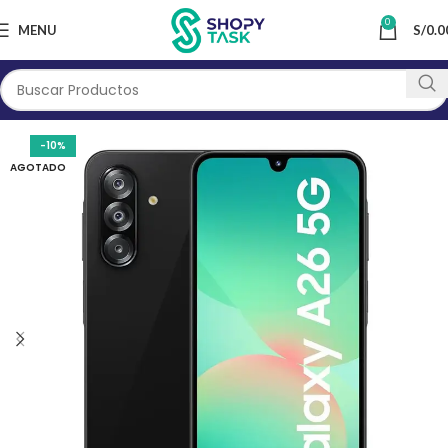
0
MENU
S/
0.0
-10%
AGOTADO