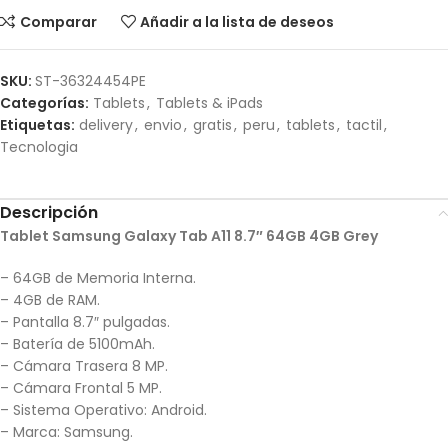
Comparar
Añadir a la lista de deseos
SKU:
ST-36324454PE
Categorías:
Tablets
,
Tablets & iPads
Etiquetas:
delivery
,
envio
,
gratis
,
peru
,
tablets
,
tactil
,
Tecnologia
Descripción
Tablet Samsung Galaxy Tab A11 8.7″ 64GB 4GB Grey
– 64GB de Memoria Interna.
– 4GB de RAM.
– Pantalla 8.7″ pulgadas.
– Batería de 5100mAh.
– Cámara Trasera 8 MP.
– Cámara Frontal 5 MP.
– Sistema Operativo: Android.
– Marca: Samsung.