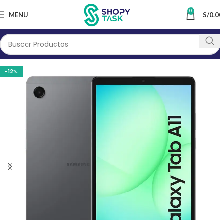
0
MENU
S/
0.0
-12%