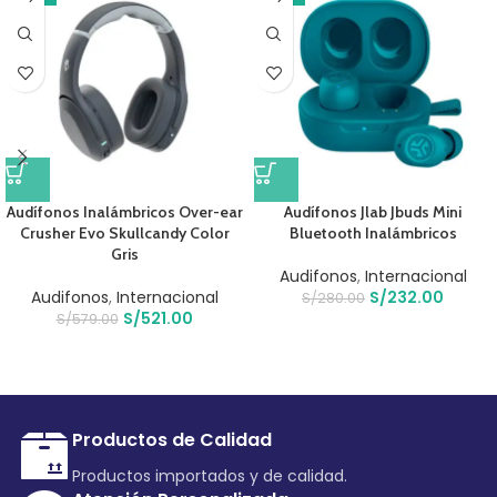
Audífonos Inalámbricos Over-ear
Audífonos Jlab Jbuds Mini
Crusher Evo Skullcandy Color
Bluetooth Inalámbricos
Gris
Audifonos
,
Internacional
Audifonos
,
Internacional
S/
232.00
S/
280.00
S/
521.00
S/
579.00
Productos de Calidad
Productos importados y de calidad.