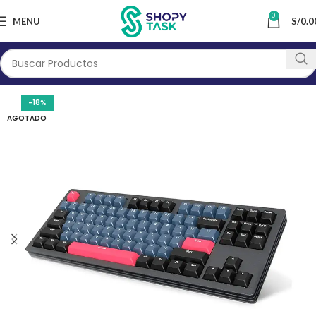
0
MENU
S/
0.0
-18%
AGOTADO