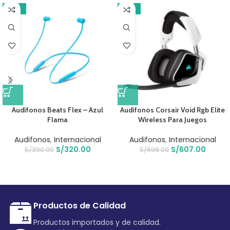
-18%
-13%
Audífonos Beats Flex – Azul
Audífonos Corsair Void Rgb Elite
Flama
Wireless Para Juegos
Audifonos
,
Internacional
Audifonos
,
Internacional
S/
320.00
S/
607.00
S/
390.00
S/
698.00
Productos de Calidad
Productos importados y de calidad.