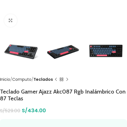
Click to enlarge
Inicio
Computo
Teclados
Teclado Gamer Ajazz Akc087 Rgb Inalámbrico Con
87 Teclas
S/
434.00
S/
529.00