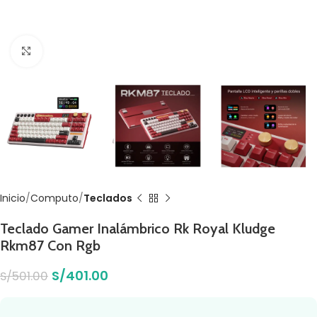
Click to enlarge
Inicio
Computo
Teclados
Teclado Gamer Inalámbrico Rk Royal Kludge
Rkm87 Con Rgb
S/
401.00
S/
501.00