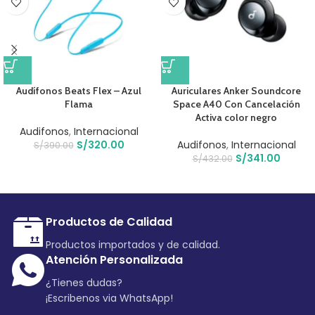
Audífonos Beats Flex – Azul
Auriculares Anker Soundcore
Flama
Space A40 Con Cancelación
Activa color negro
Audifonos
,
Internacional
S/
320.00
Audifonos
,
Internacional
S/
390.00
S/
341.00
S/
432.00
Productos de Calidad
Productos importados y de calidad.
Atención Personalizada
¿Tienes dudas?
¡Escribenos via WhatsApp!