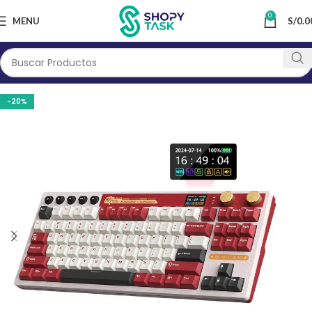
0
MENU
S/
0.0
-20%