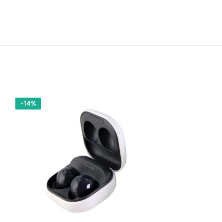
-14%
-13%