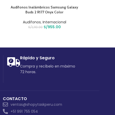
AÑADIR AL CARRITO
AÑADIR AL CARR
Audífonos Inalámbricos Samsung Galaxy
Disco Duro Ext
Buds 2 R177 Onyx Color
Almacenam
Audifonos
,
Internacional
S/
84
S/
955.00
S/
1,110.00
Rápido y Seguro
Compra y recíbelo en máximo
72 horas.
CONTACTO
ventas@shopytaskperu.com
+51 991 755 054