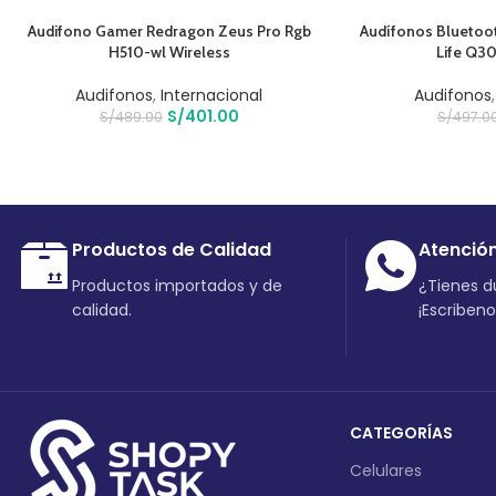
AÑADIR AL CARRITO
AÑADIR AL CARRIT
Audifono Gamer Redragon Zeus Pro Rgb
Audífonos Bluetoo
H510-wl Wireless
Life Q3
Audifonos
,
Internacional
Audifonos
S/
401.00
S/
489.00
S/
497.0
Productos de Calidad
Atenció
Productos importados y de
¿Tienes 
calidad.
¡Escriben
CATEGORÍAS
Celulares