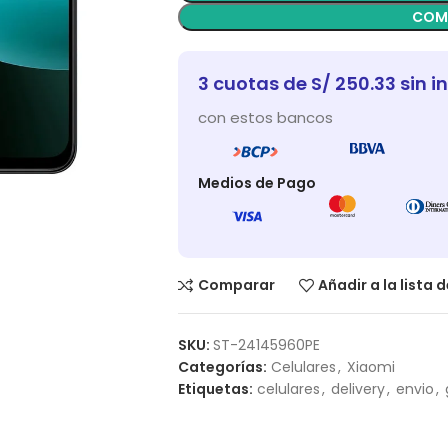
COM
3 cuotas de S/ 250.33 sin i
con estos bancos
Medios de Pago
Comparar
Añadir a la lista 
SKU:
ST-24145960PE
Categorías:
Celulares
,
Xiaomi
Etiquetas:
celulares
,
delivery
,
envio
,