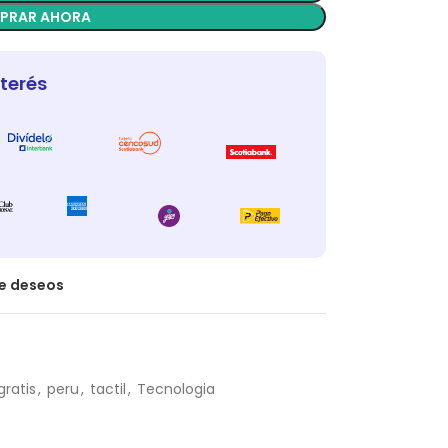
PRAR AHORA
nterés
de deseos
gratis
,
peru
,
tactil
,
Tecnologia