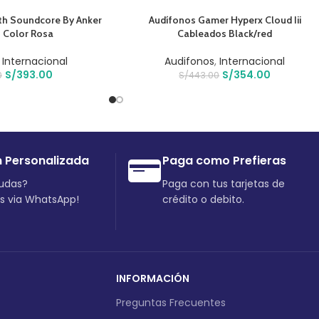
O
AÑADIR AL CARRITO
th Soundcore By Anker
Audífonos Gamer Hyperx Cloud Iii
0 Color Rosa
Cableados Black/red
,
Internacional
Audifonos
,
Internacional
S/
393.00
S/
354.00
0
S/
443.00
n Personalizada
Paga como Prefieras
dudas?
Paga con tus tarjetas de
os via WhatsApp!
crédito o debito.
INFORMACIÓN
Preguntas Frecuentes