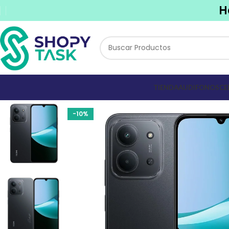
H
TIENDA
AUDIFONOS
CE
-10%