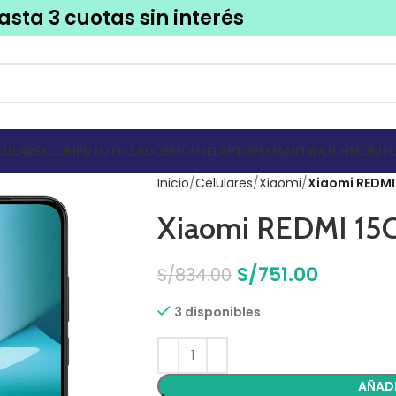
asta 3 cuotas sin interés
LULARES
COMPUTO
TECLADOS
MOUSE
LAPTOPS
SMARTWATCH
MONITO
Inicio
Celulares
Xiaomi
Xiaomi REDMI
Xiaomi REDMI 15
S/
751.00
S/
834.00
3 disponibles
AÑADI