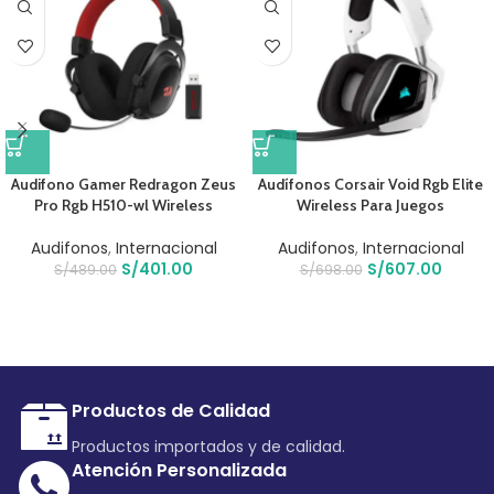
Audifono Gamer Redragon Zeus
Audífonos Corsair Void Rgb Elite
Pro Rgb H510-wl Wireless
Wireless Para Juegos
Audifonos
,
Internacional
Audifonos
,
Internacional
S/
401.00
S/
607.00
S/
489.00
S/
698.00
Productos de Calidad
Productos importados y de calidad.
Atención Personalizada