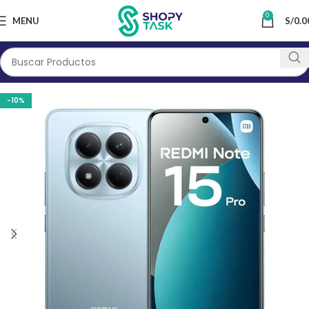
0
MENU
S/
0.0
-10%