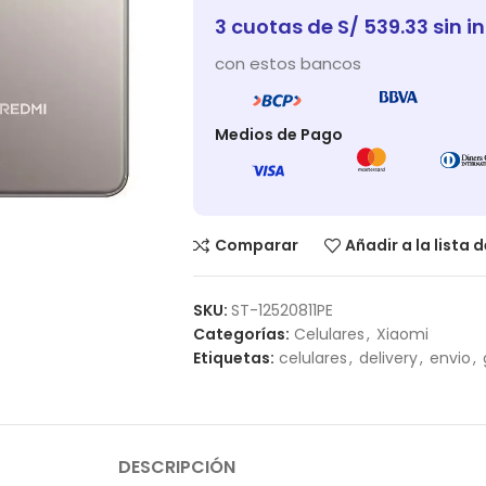
3 cuotas de S/ 539.33 sin i
con estos bancos
Medios de Pago
Comparar
Añadir a la lista 
SKU:
ST-12520811PE
Categorías:
Celulares
,
Xiaomi
Etiquetas:
celulares
,
delivery
,
envio
,
DESCRIPCIÓN