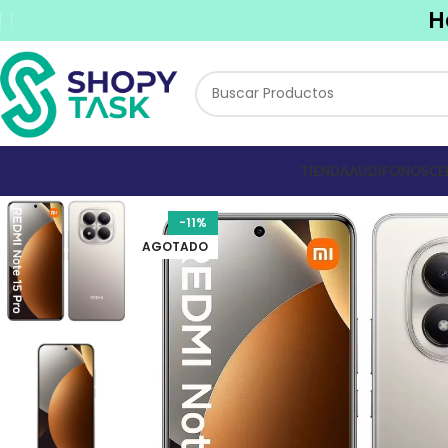
H
TIENDA
AUDIFONOS
CE
-11%
AGOTADO