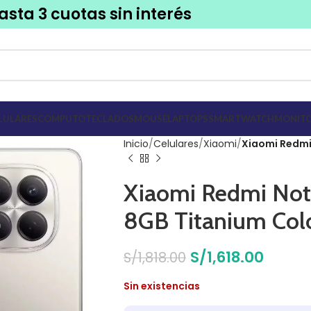
asta 3 cuotas sin interés
LULARES
COMPUTO
TECLADOS
MOUSE
LAPTOPS
SMARTWATCH
MONITO
Inicio
Celulares
Xiaomi
Xiaomi Redmi
Xiaomi Redmi Not
8GB Titanium Col
S/
1,618.00
S/
1,818.00
Sin existencias