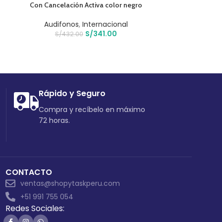
Con Cancelación Activa color negro
Aimp
Audifonos
,
Internacional
Computo
,
S/
341.00
S/
432.00
S/
61
Rápido y Seguro
Compra y recíbelo en máximo
72 horas.
CONTACTO
ventas@shopytaskperu.com
+51 991 755 054
Redes Sociales: