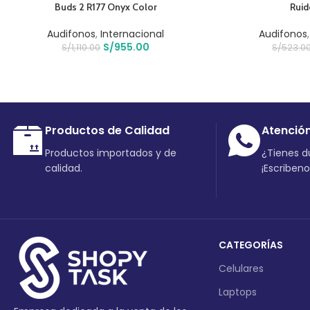
Buds 2 R177 Onyx Color
Ruid
Audifonos
,
Internacional
Audifonos
S/
955.00
S/
1,110.00
S/
523.0
Productos de Calidad
Atenció
Productos importados y de
¿Tienes 
calidad.
¡Escriben
CATEGORÍAS
Celulares
Laptops