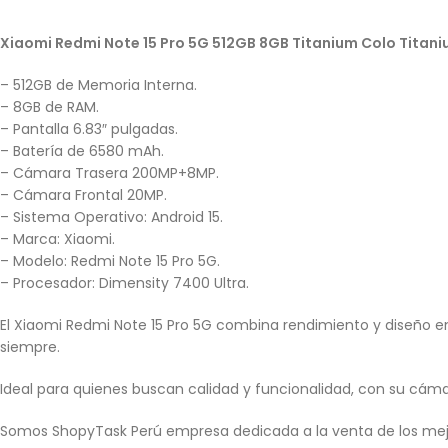
Xiaomi Redmi Note 15 Pro 5G 512GB 8GB Titanium Colo Titan
– 512GB de Memoria Interna.
– 8GB de RAM.
– Pantalla 6.83″ pulgadas.
– Batería de 6580 mAh.
– Cámara Trasera 200MP+8MP.
– Cámara Frontal 20MP.
– Sistema Operativo: Android 15.
– Marca: Xiaomi.
– Modelo: Redmi Note 15 Pro 5G.
– Procesador: Dimensity 7400 Ultra.
El Xiaomi Redmi Note 15 Pro 5G combina rendimiento y diseño en 
siempre.
Ideal para quienes buscan calidad y funcionalidad, con su cá
Somos ShopyTask Perú empresa dedicada a la venta de los mej