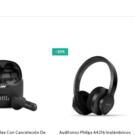
-20%
O
AÑADIR AL CARRITO
Flex Con Cancelación De
Audífonos Philips A4216 Inalámbricos