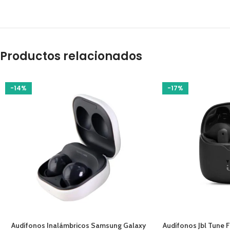
Productos relacionados
-14%
-17%
AÑADIR AL CARRITO
AÑADIR AL CARRIT
Audífonos Inalámbricos Samsung Galaxy
Audífonos Jbl Tune 