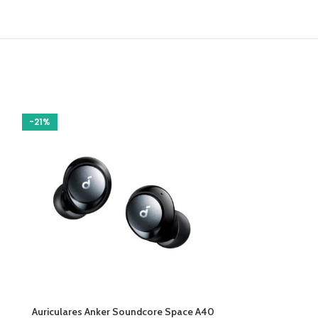
-21%
-20%
AÑADIR AL CARRITO
AÑADIR AL CARR
Auriculares Anker Soundcore Space A40
Mouse Gamer Asu