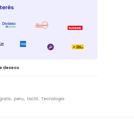
nterés
de deseos
gratis
,
peru
,
tactil
,
Tecnologia