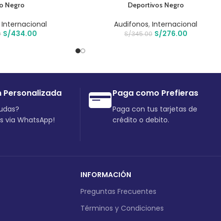
o Negro
Deportivos Negro
,
Internacional
Audifonos
,
Internacional
S/
434.00
S/
276.00
0
S/
345.00
n Personalizada
Paga como Prefieras
dudas?
Paga con tus tarjetas de
os via WhatsApp!
crédito o debito.
INFORMACIÓN
Preguntas Frecuentes
Términos y Condiciones