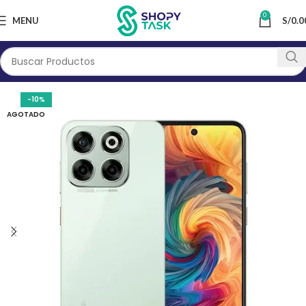
0
MENU
S/
0.0
-10%
AGOTADO