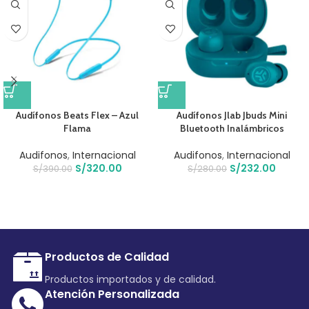
Audífonos Beats Flex – Azul
Audífonos Jlab Jbuds Mini
Flama
Bluetooth Inalámbricos
Audifonos
,
Internacional
Audifonos
,
Internacional
S/
320.00
S/
232.00
S/
390.00
S/
280.00
Productos de Calidad
Productos importados y de calidad.
Atención Personalizada