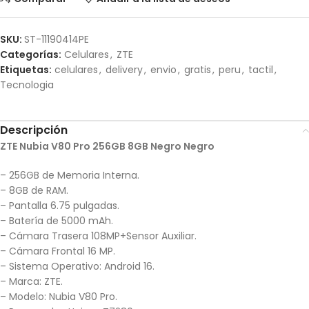
SKU:
ST-11190414PE
Categorías:
Celulares
,
ZTE
Etiquetas:
celulares
,
delivery
,
envio
,
gratis
,
peru
,
tactil
,
Tecnologia
Descripción
ZTE Nubia V80 Pro 256GB 8GB Negro Negro
– 256GB de Memoria Interna.
– 8GB de RAM.
– Pantalla 6.75 pulgadas.
– Batería de 5000 mAh.
– Cámara Trasera 108MP+Sensor Auxiliar.
– Cámara Frontal 16 MP.
– Sistema Operativo: Android 16.
– Marca: ZTE.
– Modelo: Nubia V80 Pro.