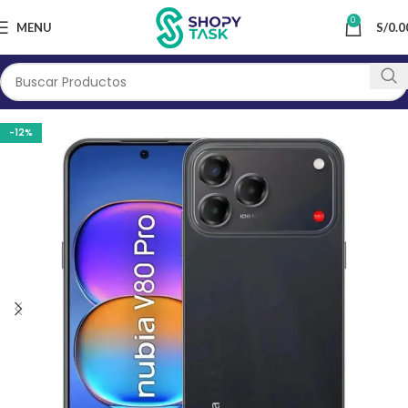
0
MENU
S/
0.0
-12%