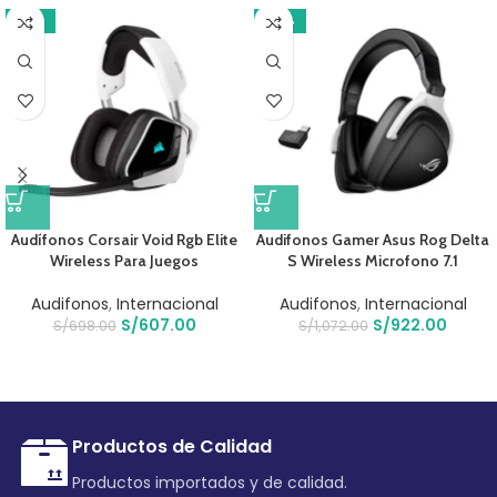
-13%
-14%
Audífonos Corsair Void Rgb Elite
Audifonos Gamer Asus Rog Delta
Wireless Para Juegos
S Wireless Microfono 7.1
Audifonos
,
Internacional
Audifonos
,
Internacional
S/
607.00
S/
922.00
S/
698.00
S/
1,072.00
Productos de Calidad
Productos importados y de calidad.