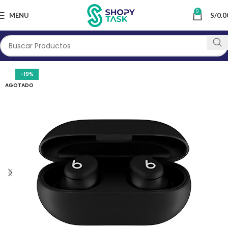
0
MENU
S/
0.0
-19%
AGOTADO