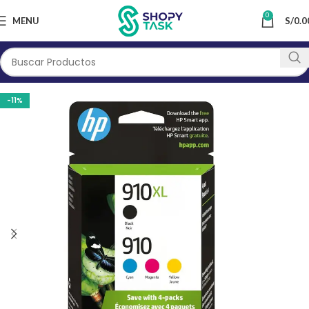
0
MENU
S/
0.0
-11%