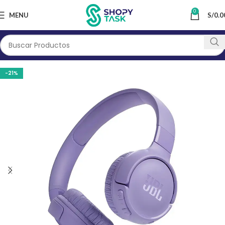
0
MENU
S/
0.0
-21%