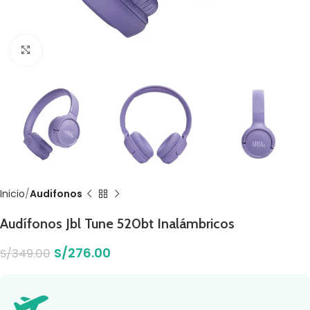
Click to enlarge
Inicio
Audifonos
Audífonos Jbl Tune 520bt Inalámbricos
S/
276.00
S/
349.00