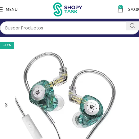
0
MENU
S/
0.0
-17%