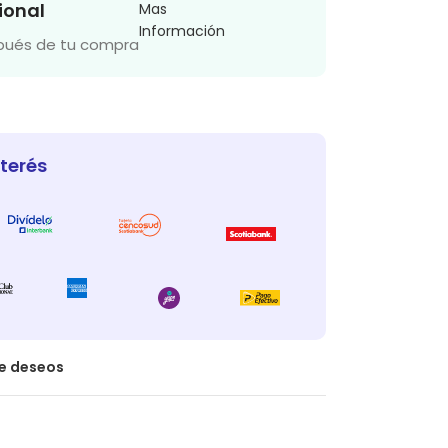
ional
Mas
Información
spués de tu compra
nterés
de deseos