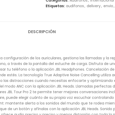
Categorías:
Audifonos
,
Internacional
Etiquetas:
audifonos
,
delivery
,
envio
,
DESCRIPCIÓN
a configuración de los auriculares, gestiona las llamadas y la r
éfono, a través de la pantalla del estuche de carga. Disfruta de
n usar tu teléfono o la aplicación JBL Headphones. Cancelación 
dónde estés. La tecnología True Adaptive Noise Cancelling util
do las distracciones cuando necesitas enfocarte y optimizando e
 del modo ANC con la aplicación JBL Heads. Llamadas perfectas d
ares JBL Tour Pro 2 te permite tener mejores conversaciones inc
are, puede elegir cuánto de su propia voz escuchar controlando
nt: mantente alerta a los sonidos del mundo que te rodea mien
ue de un botón y afínalas con la aplicación JBL Heads. Sonido p
BL ofrece audio preciso y preciso y menos distorsión con toda l