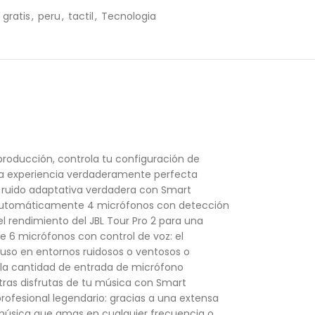
gratis
,
peru
,
tactil
,
Tecnologia
eproducción, controla tu configuración de
 una experiencia verdaderamente perfecta
de ruido adaptativa verdadera con Smart
iza automáticamente 4 micrófonos con detección
l rendimiento del JBL Tour Pro 2 para una
e 6 micrófonos con control de voz: el
luso en entornos ruidosos o ventosos o
 la cantidad de entrada de micrófono
tras disfrutas de tu música con Smart
rofesional legendario: gracias a una extensa
a música que amas en cualquier frecuencia o