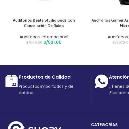
AÑADIR AL CARRITO
AÑADIR AL CARRIT
Audífonos Beats Studio Buds Con
Audifonos Gamer As
Cancelación De Ruido
Micr
Audifonos
,
Internacional
Audifonos
S/
521.00
S/
579.00
S/
1,072.
Productos de Calidad
Atenció
Productos importados y de
¿Tienes 
calidad.
¡Escriben
CATEGORÍAS