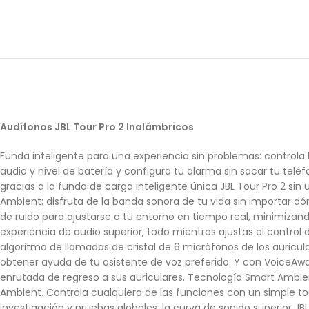
Audífonos JBL Tour Pro 2 Inalámbricos
Funda inteligente para una experiencia sin problemas: controla l
audio y nivel de batería y configura tu alarma sin sacar tu tel
gracias a la funda de carga inteligente única JBL Tour Pro 2 si
Ambient: disfruta de la banda sonora de tu vida sin importar 
de ruido para ajustarse a tu entorno en tiempo real, minimizan
experiencia de audio superior, todo mientras ajustas el control
algoritmo de llamadas de cristal de 6 micrófonos de los auricul
obtener ayuda de tu asistente de voz preferido. Y con VoiceAw
enrutada de regreso a sus auriculares. Tecnología Smart Ambie
Ambient. Controla cualquiera de las funciones con un simple toq
investigación y pruebas globales, la curva de sonido superior J