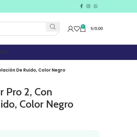
0
S/
0.00
RES
elación De Ruido, Color Negro
ur Pro 2, Con
ido, Color Negro