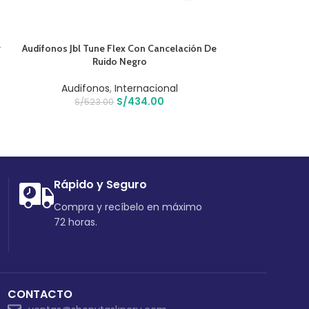
AÑADIR AL CARRITO
AÑADIR AL CARR
r
Audífonos Jbl Tune Flex Con Cancelación De
Audífonos Jl
Ruido Negro
I
Audifonos
,
Internacional
Audifo
S/
434.00
S/
523.00
S/
28
Rápido y Seguro
Compra y recíbelo en máximo
72 horas.
CONTACTO