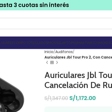
asta 3 cuotas sin interés
LULARES
COMPUTO
TECLADOS
MOUSE
LAPTOPS
SMARTWATCH
MONITO
Inicio
Audifonos
Auriculares Jbl Tour Pro 2, Con Canc
Auriculares Jbl To
Cancelación De Ru
S/
1,172.00
S/
1,347.00