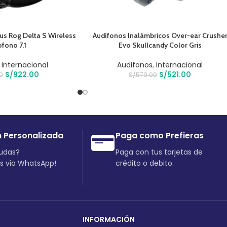
O
AÑADIR AL CARRITO
us Rog Delta S Wireless
Audífonos Inalámbricos Over-ear Crushe
ofono 7.1
Evo Skullcandy Color Gris
,
Internacional
Audifonos
,
Internacional
S/
922.00
S/
521.00
00
S/
579.00
n Personalizada
Paga como Prefieras
dudas?
Paga con tus tarjetas de
os via WhatsApp!
crédito o debito.
INFORMACIÓN