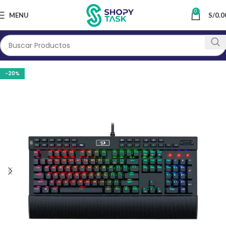
0
MENU
S/
0.0
-20%