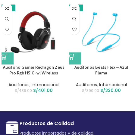
-18%
-18%
Audifono Gamer Redragon Zeus
Audífonos Beats Flex – Azul
Pro Rgb H510-wl Wireless
Flama
Audifonos
,
Internacional
Audifonos
,
Internacional
S/
401.00
S/
320.00
S/
489.00
S/
390.00
Productos de Calidad
Productos importados y de calidad.