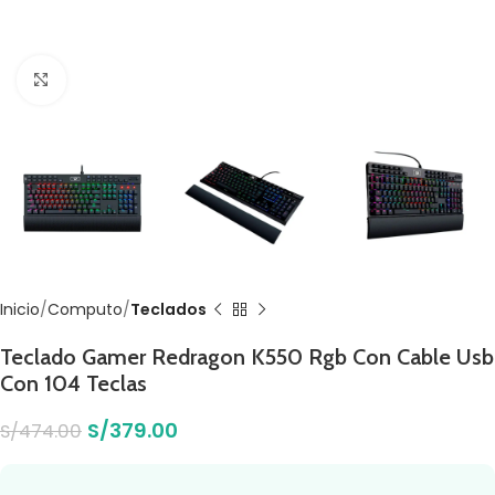
Click to enlarge
Inicio
Computo
Teclados
Teclado Gamer Redragon K550 Rgb Con Cable Usb
Con 104 Teclas
S/
379.00
S/
474.00