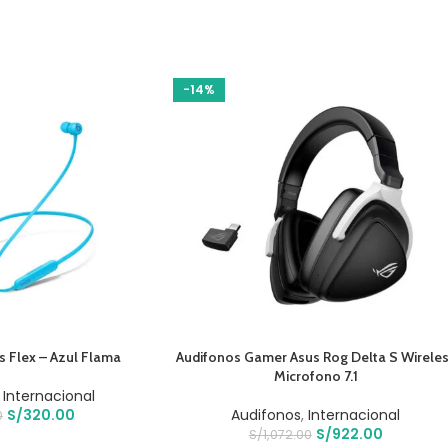
-14%
O
AÑADIR AL CARRITO
s Flex – Azul Flama
Audifonos Gamer Asus Rog Delta S Wirele
Microfono 7.1
,
Internacional
S/
320.00
Audifonos
,
Internacional
0
S/
922.00
S/
1,072.00