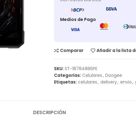
Medios de Pago
Comparar
Añadir a la lista 
SKU:
ST-18784886PE
Categorías:
Celulares
,
Doogee
Etiquetas:
celulares
,
delivery
,
envio
,
DESCRIPCIÓN