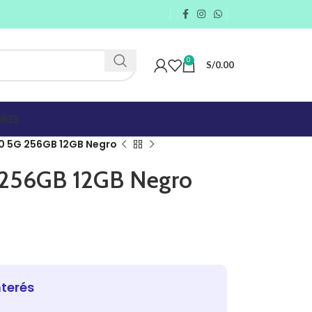
0
S/
0.00
RES
 5G 256GB 12GB Negro
256GB 12GB Negro
nterés