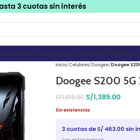
asta 3 cuotas sin interés
LULARES
COMPUTO
TECLADOS
MOUSE
LAPTOPS
SMARTWATCH
MONITO
Inicio
Celulares
Doogee
Doogee S200
Doogee S200 5G 
S/
1,389.00
S/
1,615.00
Sin existencias
3 cuotas de S/ 463.00 sin i
con estos bancos