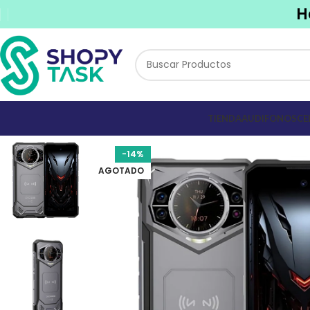
H
TIENDA
AUDIFONOS
CE
-14%
AGOTADO