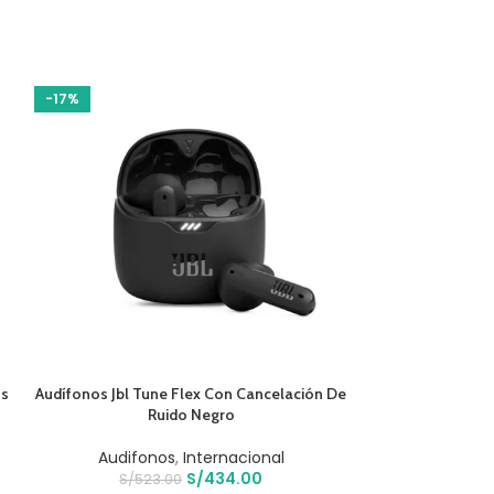
-17%
-17%
AÑADIR AL CARRITO
AÑADIR AL CARR
ss
Audífonos Jbl Tune Flex Con Cancelación De
Audífonos Jl
Ruido Negro
I
Audifonos
,
Internacional
Audifo
S/
434.00
S/
523.00
S/
28