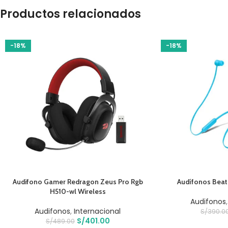
Productos relacionados
-18%
-18%
AÑADIR AL CARRITO
AÑADIR AL CARRIT
Audifono Gamer Redragon Zeus Pro Rgb
Audífonos Beat
H510-wl Wireless
Audifonos
Audifonos
,
Internacional
S/
390.0
S/
401.00
S/
489.00