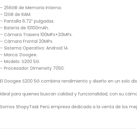
– 256GB de Memoria Interna.
– 12GB de RAM.
– Pantalla 6.72” pulgadas.
– Batería de 10100mAh.
– Cámara Trasera 100MPx+20MPx.
– Cámara Frontal 20MPx.
– Sistema Operativo: Android 14.
– Marca: Doogee.
– Modelo: S200 5G.
– Procesador: Dimensity 7050.
El Doogee S200 5G combina rendimiento y diseño en un solo disp
Ideal para quienes buscan calidad y funcionalidad, con su cá
Somos ShopyTask Perú empresa dedicada a la venta de los mej