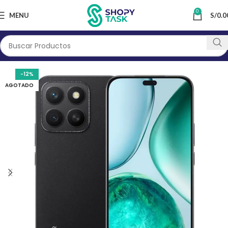
0
MENU
S/
0.0
-12%
AGOTADO