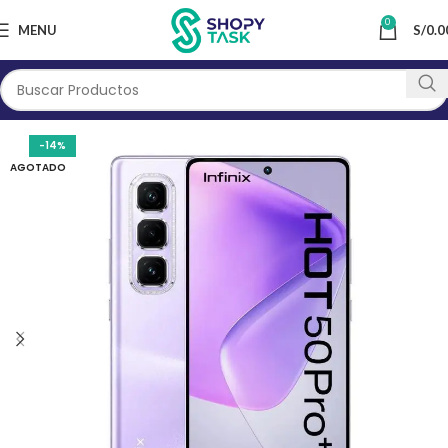
0
MENU
S/
0.0
-14%
AGOTADO