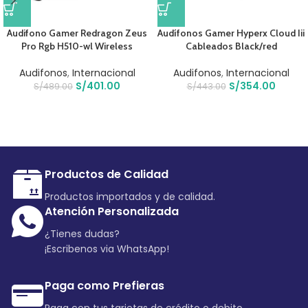
Audifono Gamer Redragon Zeus
Audífonos Gamer Hyperx Cloud Iii
Pro Rgb H510-wl Wireless
Cableados Black/red
Audifonos
,
Internacional
Audifonos
,
Internacional
S/
401.00
S/
354.00
S/
489.00
S/
443.00
Productos de Calidad
Productos importados y de calidad.
Atención Personalizada
¿Tienes dudas?
¡Escribenos via WhatsApp!
Paga como Prefieras