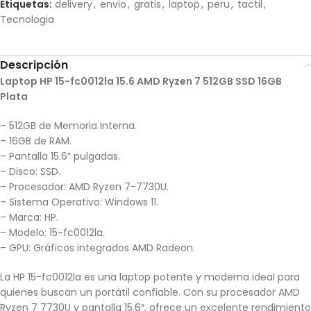
Etiquetas:
delivery
,
envio
,
gratis
,
laptop
,
peru
,
tactil
,
Tecnologia
Descripción
Laptop HP 15-fc0012la 15.6 AMD Ryzen 7 512GB SSD 16GB
Plata
– 512GB de Memoria Interna.
– 16GB de RAM.
– Pantalla 15.6″ pulgadas.
– Disco: SSD.
– Procesador: AMD Ryzen 7-7730U.
– Sistema Operativo: Windows 11.
– Marca: HP.
– Modelo: 15-fc0012la.
– GPU: Gráficos integrados AMD Radeon.
La HP 15-fc0012la es una laptop potente y moderna ideal para
quienes buscan un portátil confiable. Con su procesador AMD
Ryzen 7 7730U y pantalla 15.6″, ofrece un excelente rendimiento