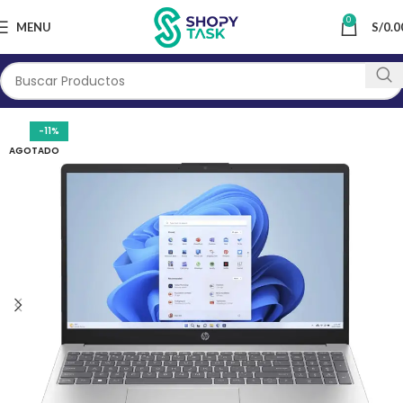
0
MENU
S/
0.0
-11%
AGOTADO