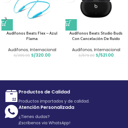
Audífonos Beats Flex – Azul
Audífonos Beats Studio Buds
Flama
Con Cancelación De Ruido
Audifonos
,
Internacional
Audifonos
,
Internacional
S/
320.00
S/
521.00
S/
390.00
S/
579.00
Productos de Calidad
Productos importados y de calidad.
Atención Personalizada
¿Tienes dudas?
¡Escribenos via WhatsApp!