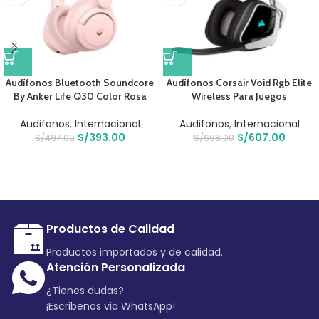
Audífonos Bluetooth Soundcore
Audífonos Corsair Void Rgb Elite
By Anker Life Q30 Color Rosa
Wireless Para Juegos
Audifonos
,
Internacional
Audifonos
,
Internacional
S/
393.00
S/
607.00
S/
497.00
S/
698.00
Productos de Calidad
Productos importados y de calidad.
Atención Personalizada
¿Tienes dudas?
¡Escribenos via WhatsApp!