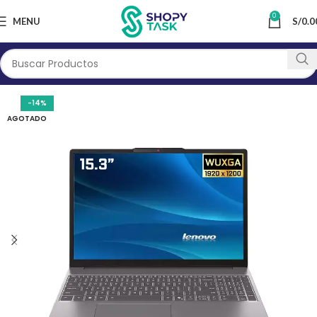
0
MENU
S/
0.0
-14%
AGOTADO