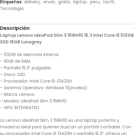
Etiquetas:
delivery
,
envio
,
gratis
,
laptop
,
peru
,
tactil
,
Tecnologia
Descripción
Laptop Lenovo IdeaPad Slim 3 15IRH10 15.3 Intel Core i5 512GB
SSD 16GB Lunagrey
– 512GB de Memoria Interna.
– 16GB de RAM.
– Pantalla 15.3″ pulgadas.
– Disco: SSD.
– Procesador: Intel Core i5-13420H.
– Sistema Operativo: Windows 11(prueba).
– Marca: Lenovo.
– Modelo: IdeaPad Slim 3 15IRH10.
– GPU: INTEGRATED.
La Lenovo IdeaPad Slim 3 15IRH10 es una laptop potente y
moderna ideal para quienes buscan un portátil confiable. Con
su procesador Intel Core i5 13420H y pantalla 15.3″, ofrece un