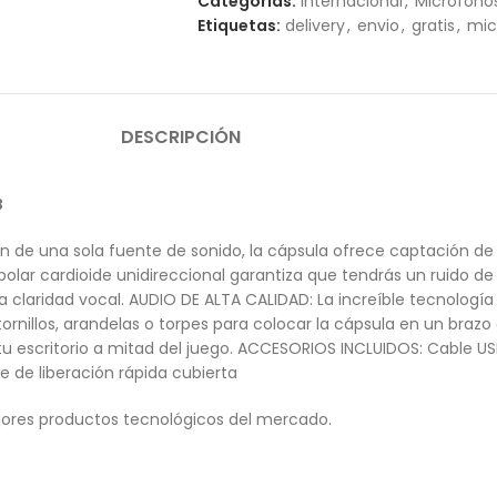
Categorías:
Internacional
,
Microfono
Etiquetas:
delivery
,
envio
,
gratis
,
mic
DESCRIPCIÓN
B
de una sola fuente de sonido, la cápsula ofrece captación de v
polar cardioide unidireccional garantiza que tendrás un ruido d
a claridad vocal. AUDIO DE ALTA CALIDAD: La increíble tecnología
 tornillos, arandelas o torpes para colocar la cápsula en un braz
u escritorio a mitad del juego. ACCESORIOS INCLUIDOS: Cable U
e de liberación rápida cubierta
ores productos tecnológicos del mercado.