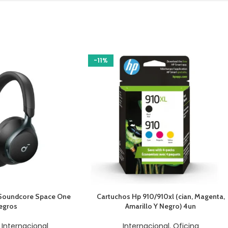
-11%
O
AÑADIR AL CARRITO
 Soundcore Space One
Cartuchos Hp 910/910xl (cian, Magenta,
egros
Amarillo Y Negro) 4un
,
Internacional
Internacional
,
Oficina