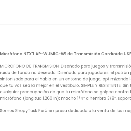
Micrófono NZXT AP-WUMIC-W1 de Transmisión Cardioide US
MICRÓFONO DE TRANSMISIÓN: Diseñado para juegos y transmisión 
ruido de fondo no deseado. Diseñado para jugadores: el patrón 
sintonizada para el habla en un entorno de juego, optimizando l
que tu voz sea la mejor en el vestíbulo. SIMPLE Y RESISTENTE: Sin
cualquier preocupación de que tu micrófono se golpee contra t
micrófono (longitud 1.260 in): macho 1/4″ a hembra 3/8″, soport
Somos ShopyTask Perú empresa dedicada a la venta de los mej