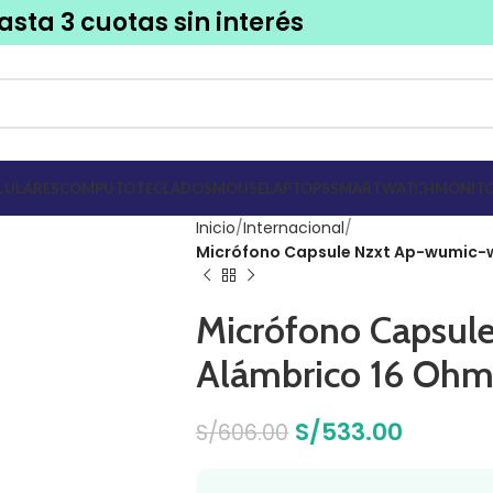
asta 3 cuotas sin interés
LULARES
COMPUTO
TECLADOS
MOUSE
LAPTOPS
SMARTWATCH
MONITO
Inicio
Internacional
Micrófono Capsule Nzxt Ap-wumic-w1
Micrófono Capsul
Alámbrico 16 Ohmi
S/
533.00
S/
606.00