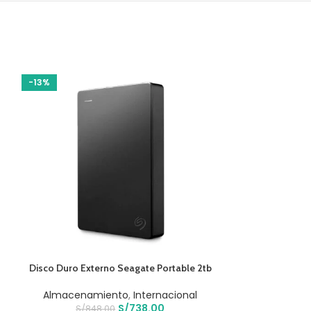
-13%
-19%
AÑADIR AL CARRITO
AÑADIR AL CARR
Disco Duro Externo Seagate Portable 2tb
Mouse Inalambri
Lab Editio
Almacenamiento
,
Internacional
S/
738.00
Computo
,
S/
848.00