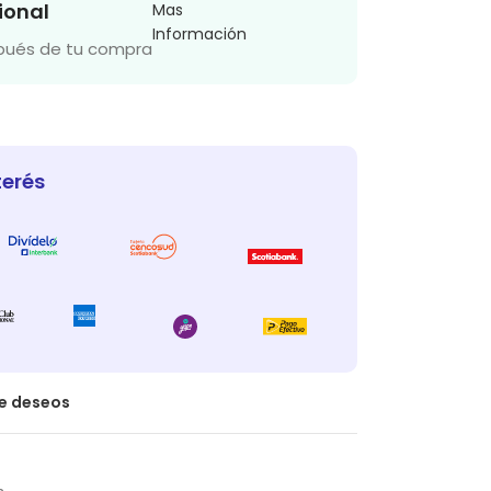
ional
Mas
Información
spués de tu compra
terés
de deseos