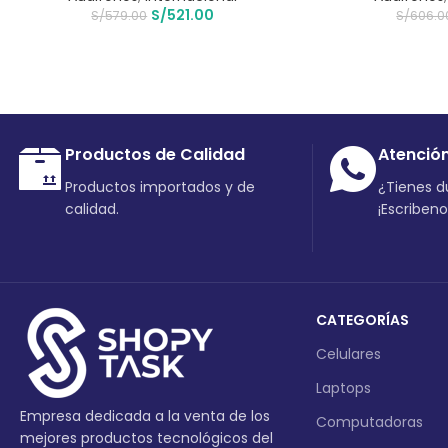
S/
521.00
S/
579.00
S/
606.0
Productos de Calidad
Atenció
Productos importados y de
¿Tienes 
calidad.
¡Escriben
CATEGORÍAS
Celulares
Laptops
Empresa dedicada a la venta de los
Computadoras
mejores productos tecnológicos del