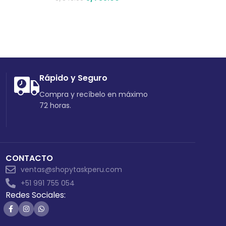
S/
60
Rápido y Seguro
Compra y recíbelo en máximo
72 horas.
CONTACTO
ventas@shopytaskperu.com
+51 991 755 054
Redes Sociales: