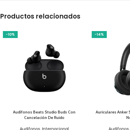
Productos relacionados
-10%
-14%
AÑADIR AL CARRITO
AÑADIR AL CARRIT
Audífonos Beats Studio Buds Con
Auriculares Anker
Cancelación De Ruido
N
Audifonos
,
Internacional
Audifonos