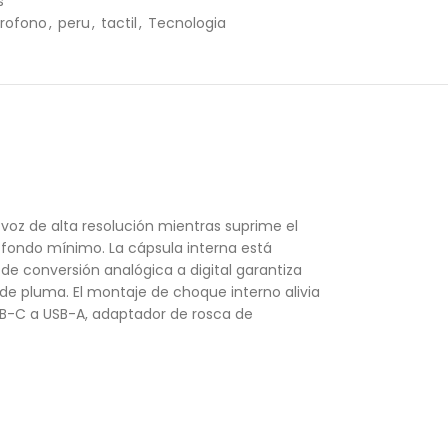
s
rofono
,
peru
,
tactil
,
Tecnologia
oz de alta resolución mientras suprime el
e fondo mínimo. La cápsula interna está
 de conversión analógica a digital garantiza
o de pluma. El montaje de choque interno alivia
SB-C a USB-A, adaptador de rosca de