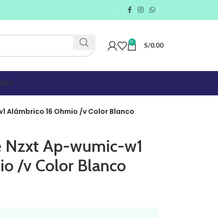
0
S/
0.00
RES
 Alámbrico 16 Ohmio /v Color Blanco
e Nzxt Ap-wumic-w1
o /v Color Blanco