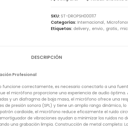
SKU:
ST-DROPSH000117
Categorías:
Internacional
,
Microfono
Etiquetas:
delivery
,
envio
,
gratis
,
mic
DESCRIPCIÓN
ción Profesional
o funcione correctamente, es necesario conectarlo a una fuen
 que el micrófono proporcione una experiencia de audio óptima. 
das y un diafragma de baja masa, el micrófono ofrece una res
les de presión sonora (SPL) y tiene un amplio rango dinámico, lo
 su patrón cardioide, el micrófono reduce eficazmente el ruido 
 amortiguador de vibraciones ayudan a minimizar los ruidos no de
egurando una grabación limpia. Construcción de metal completo: 