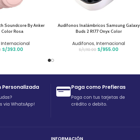
O
AÑADIR AL CARRITO
th Soundcore By Anker
Audífonos Inalámbricos Samsung Galaxy
0 Color Rosa
Buds 2 R177 Onyx Color
,
Internacional
Audifonos
,
Internacional
S/
393.00
S/
955.00
0
S/
1,110.00
n Personalizada
Paga como Prefieras
dudas?
Paga con tus tarjetas de
os via WhatsApp!
crédito o debito.
INFORMACIÓN