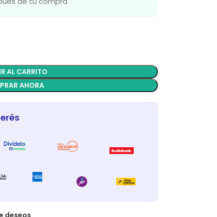
spués de tu compra
R AL CARRITO
PRAR AHORA
terés
de deseos