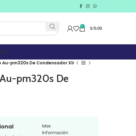
0
S/
0.00
RES
 Au-pm320s De Condensador Xlr
 Au-pm320s De
ional
Mas
Información