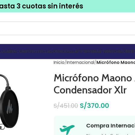
asta 3 cuotas sin interés
LULARES
COMPUTO
TECLADOS
MOUSE
LAPTOPS
SMARTWATCH
MONITO
Inicio
Internacional
Micrófono Maono
Micrófono Maono
Condensador Xlr
S/
370.00
S/
451.00
Compra Internac