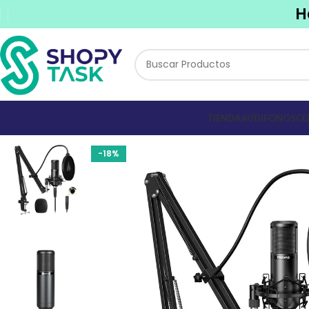
H
TIENDA
AUDIFONOS
CE
-18%