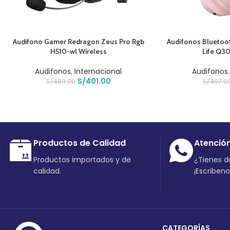
AÑADIR AL CARRITO
AÑADIR AL CARRIT
Audifono Gamer Redragon Zeus Pro Rgb
Audífonos Bluetoo
H510-wl Wireless
Life Q3
Audifonos
,
Internacional
Audifonos
S/
401.00
S/
489.00
S/
497.0
Productos de Calidad
Atenció
Productos importados y de
¿Tienes 
calidad.
¡Escriben
CATEGORÍAS