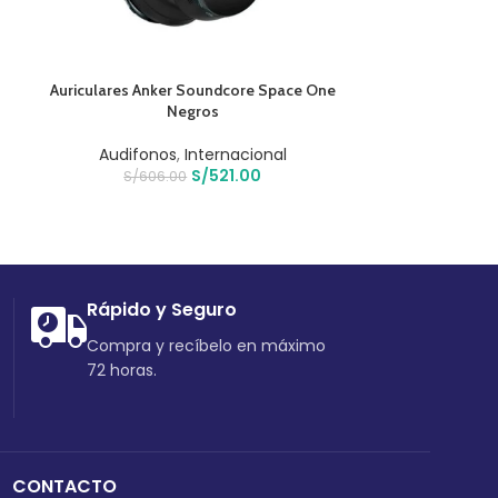
AÑADIR AL CARRITO
AÑADIR AL CARR
Auriculares Anker Soundcore Space One
Cartuchos Hp 9
Negros
Amari
Audifonos
,
Internacional
Intern
S/
521.00
S/
606.00
S/
61
Rápido y Seguro
Compra y recíbelo en máximo
72 horas.
CONTACTO