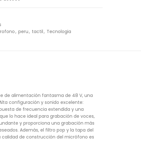
s
rofono
,
peru
,
tactil
,
Tecnologia
te de alimentación fantasma de 48 V, una
Alta configuración y sonido excelente:
puesta de frecuencia extendida y una
 que lo hace ideal para grabación de voces,
circundante y proporciona una grabación más
seados. Además, el filtro pop y la tapa del
La calidad de construcción del micrófono es