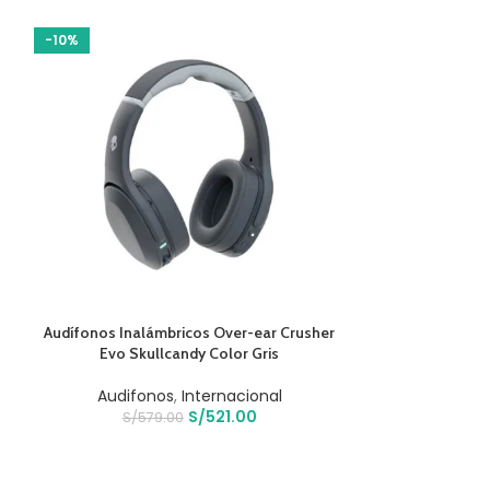
-10%
-17%
AÑADIR AL CARRITO
AÑADIR AL CARR
Audífonos Inalámbricos Over-ear Crusher
Audífonos Jl
Evo Skullcandy Color Gris
I
Audifonos
,
Internacional
Audifo
S/
521.00
S/
579.00
S/
28