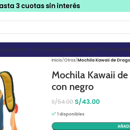
asta 3 cuotas sin interés
LULARES
COMPUTO
TECLADOS
MOUSE
LAPTOPS
SMARTWATCH
MONITO
Inicio
Otros
Mochila Kawaii de Drago
Mochila Kawaii de
con negro
S/
43.00
S/
54.00
1 disponibles
AÑADI