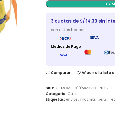
COM
3 cuotas de S/ 14.33 sin int
con estos bancos
Medios de Pago
Comparar
Añadir a la lista 
SKU:
ST-MOMOC002AMARILLONEGRO
Categoría:
Otros
Etiquetas:
envios
,
mochila
,
peru
,
Tec