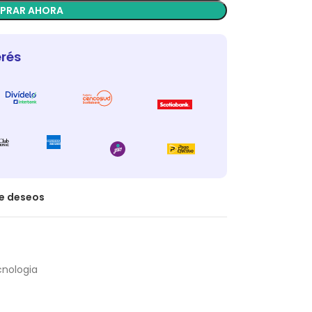
PRAR AHORA
erés
de deseos
nologia