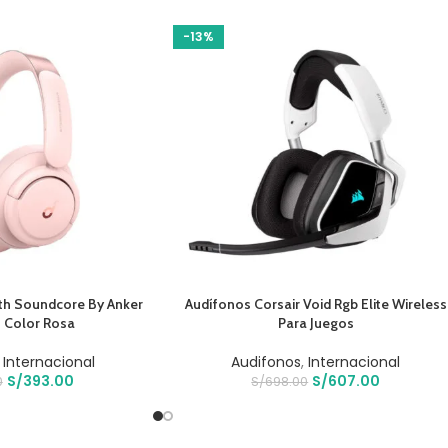
-13%
O
AÑADIR AL CARRITO
th Soundcore By Anker
Audífonos Corsair Void Rgb Elite Wireless
0 Color Rosa
Para Juegos
,
Internacional
Audifonos
,
Internacional
S/
393.00
S/
607.00
0
S/
698.00