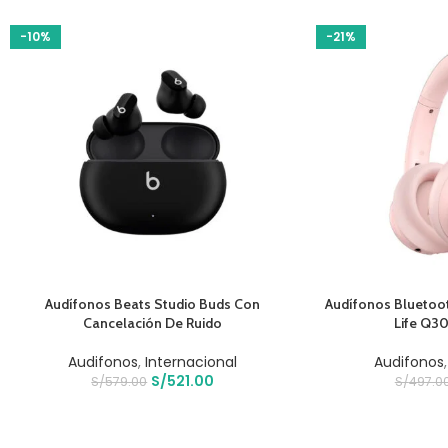
-10%
-21%
AÑADIR AL CARRITO
AÑADIR AL CARRIT
Audífonos Beats Studio Buds Con
Audífonos Bluetoo
Cancelación De Ruido
Life Q3
Audifonos
,
Internacional
Audifonos
S/
521.00
S/
579.00
S/
497.0