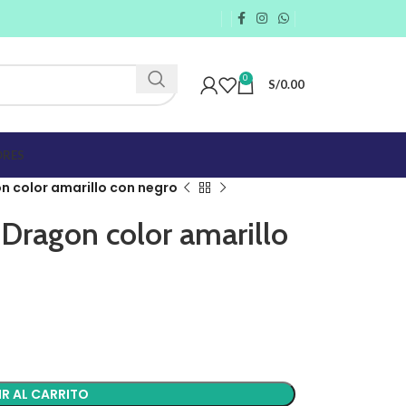
0
S/
0.00
RES
n color amarillo con negro
 Dragon color amarillo
R AL CARRITO