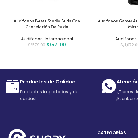
AÑADIR AL CARRITO
AÑADIR AL CARRIT
Audífonos Beats Studio Buds Con
Audifonos Gamer As
Cancelación De Ruido
Micr
Audifonos
,
Internacional
Audifonos
S/
521.00
S/
579.00
S/
1,072.
Productos de Calidad
Atenció
Productos importados y de
¿Tienes 
calidad.
¡Escriben
CATEGORÍAS