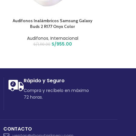
AÑADIR AL CARRITO
AÑADIR AL CARR
Audífonos Inalámbricos Samsung Galaxy
Audífonos Phi
Buds 2 R177 Onyx Color
Dep
Audifonos
,
Internacional
Audifo
S/
955.00
S/
1,110.00
S/
34
Rápido y Seguro
Compra y recíbelo en máximo
72 horas.
CONTACTO
ventas@shopytaskperu.com