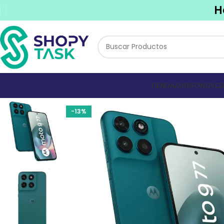
H
TIENDA
AUDIFONOS
CE
-13%