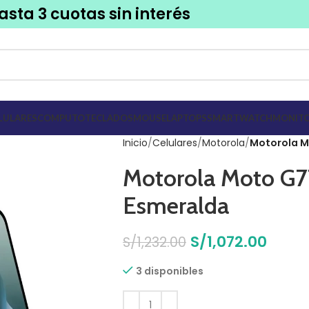
asta 3 cuotas sin interés
LULARES
COMPUTO
TECLADOS
MOUSE
LAPTOPS
SMARTWATCH
MONITO
Inicio
Celulares
Motorola
Motorola M
Motorola Moto G
Esmeralda
S/
1,072.00
S/
1,232.00
3 disponibles