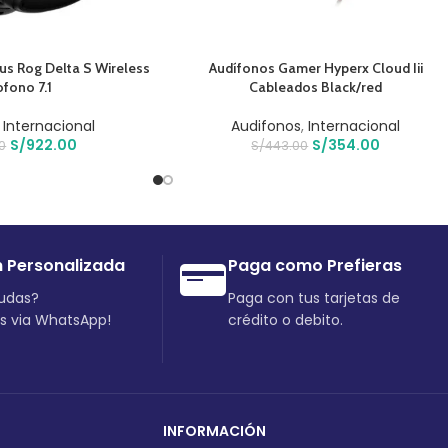
O
AÑADIR AL CARRITO
us Rog Delta S Wireless
Audífonos Gamer Hyperx Cloud Iii
ofono 7.1
Cableados Black/red
,
Internacional
Audifonos
,
Internacional
S/
922.00
S/
354.00
00
S/
443.00
n Personalizada
Paga como Prefieras
dudas?
Paga con tus tarjetas de
os via WhatsApp!
crédito o debito.
INFORMACIÓN