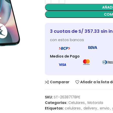
AÑADI
COM
3 cuotas de S/ 357.33 sin i
con estos bancos
Medios de Pago
Comparar
Añadir a la lista 
SKU:
ST-26387178PE
Categorías:
Celulares
,
Motorola
Etiquetas:
celulares
,
delivery
,
envio
,