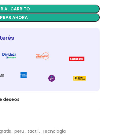
R AL CARRITO
PRAR AHORA
nterés
de deseos
gratis
,
peru
,
tactil
,
Tecnologia