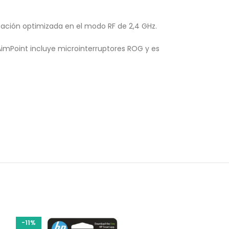
tación optimizada en el modo RF de 2,4 GHz.
s AimPoint incluye microinterruptores ROG y es
-11%
-19%