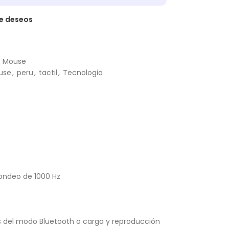
de deseos
Mouse
use
,
peru
,
tactil
,
Tecnologia
sondeo de 1000 Hz
és del modo Bluetooth o carga y reproducción