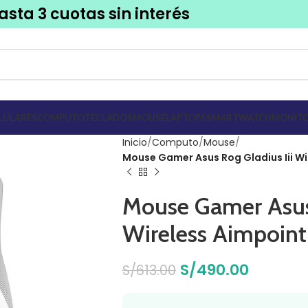
asta 3 cuotas sin interés
LULARES
COMPUTO
TECLADOS
MOUSE
LAPTOPS
SMARTWATCH
MONITO
Inicio
Computo
Mouse
Mouse Gamer Asus Rog Gladius Iii W
Mouse Gamer Asus 
Wireless Aimpoin
S/
490.00
S/
613.00