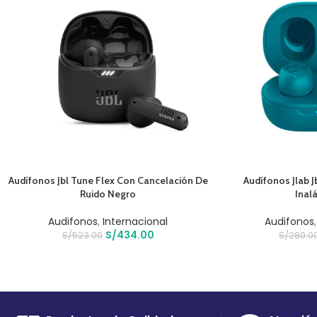
AÑADIR AL CARRITO
AÑADIR AL CARRIT
Audífonos Jbl Tune Flex Con Cancelación De
Audífonos Jlab 
Ruido Negro
Inal
Audifonos
,
Internacional
Audifonos
S/
434.00
S/
523.00
S/
280.0