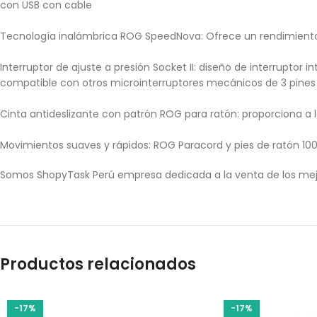
con USB con cable
Tecnología inalámbrica ROG SpeedNova: Ofrece un rendimiento i
Interruptor de ajuste a presión Socket II: diseño de interruptor 
compatible con otros microinterruptores mecánicos de 3 pines 
Cinta antideslizante con patrón ROG para ratón: proporciona a l
Movimientos suaves y rápidos: ROG Paracord y pies de ratón 10
Somos ShopyTask Perú empresa dedicada a la venta de los mej
Productos relacionados
-17%
-17%