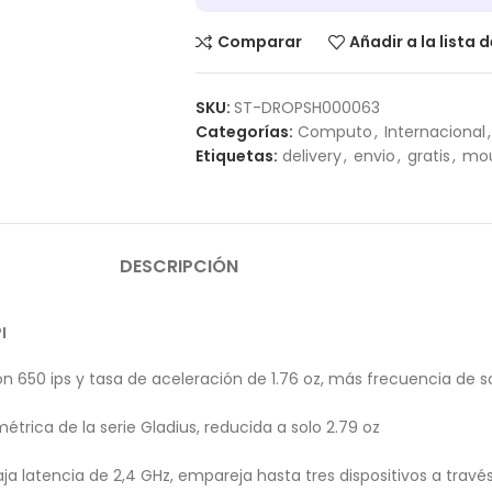
Comparar
Añadir a la lista 
SKU:
ST-DROPSH000063
Categorías:
Computo
,
Internacional
,
Etiquetas:
delivery
,
envio
,
gratis
,
mo
DESCRIPCIÓN
I
on 650 ips y tasa de aceleración de 1.76 oz, más frecuencia de 
étrica de la serie Gladius, reducida a solo 2.79 oz
ja latencia de 2,4 GHz, empareja hasta tres dispositivos a trav