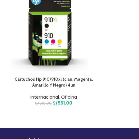
AÑADIR AL CARRITO
AÑADIR AL CARR
Cartuchos Hp 910/910xl (cian, Magenta,
Mouse Inalambri
Amarillo Y Negro) 4un
Lab Editio
Internacional
,
Oficina
Computo
,
S/
551.00
S/
619.00
S/
60