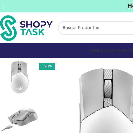
H
TIENDA
AUDIFONOS
CE
-20%