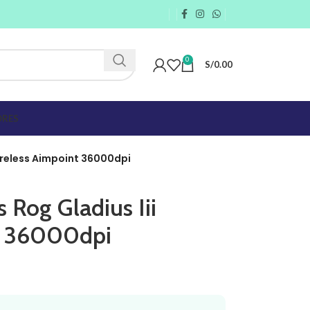
0
S/
0.00
RES
ireless Aimpoint 36000dpi
Rog Gladius Iii
t 36000dpi