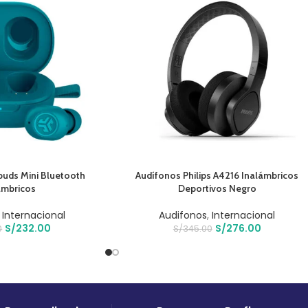
O
AÑADIR AL CARRITO
Jbuds Mini Bluetooth
Audífonos Philips A4216 Inalámbricos
ámbricos
Deportivos Negro
,
Internacional
Audifonos
,
Internacional
S/
232.00
S/
276.00
0
S/
345.00